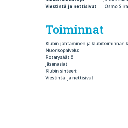
Viestintä ja nettisivut
Osmo Siir
Toiminnat
Klubin johtaminen ja k
lubitoimi
Nuorisopalvelu: 
Rota
rysäätiö: Mat
J
äsenasiat: La
Klubin sihteer
Viestintä
ja nettisivu