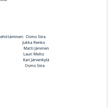
a
nnan kehittäminen: Osmo Siira
Jukka Renko
ti Järvinen
uri Melto
i: Kari Järvenkylä
t: Osmo Siira