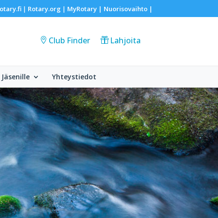
otary.fi
Rotary.org
MyRotary |
Nuorisovaihto
|
|
|
Club Finder
Lahjoita
Jäsenille
Yhteystiedot