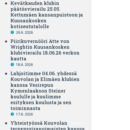
Kevätkauden klubin
päätösvierailu 25.05.
Kettumäen kansanpuistoon ja
Kuusankosken
kotiseututalolle
26.6. 2026
Piirikuvernööri Atte von
Wrightin Kuusankosken
klubivierailu 18.06.26 verkon
kautta
18.6. 2026
Lahjoitimme 04.06. yhdessä
Kouvolan ja Elimäen klubien
kanssa Vesirepun
Kymenlaakson Steiner
koululle ja kuulimme
esityksen koulusta ja sen
toiminnasta
17.6. 2026
Yhteistyössä Kouvolan
terveysviranoimaisten kanssa