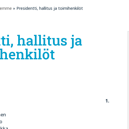
olemme
» Presidentti, hallitus ja toimihenkilöt
i, hallitus ja
henkilöt
ri Melto
1.
ä
i Järvinen
kka Renko
ni Lallukka