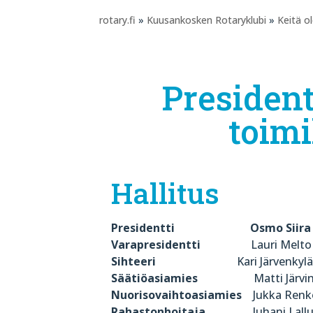
rotary.fi
»
Kuusankosken Rotaryklubi
»
Keitä 
Presidentt
toimi
Hallitus
Presidentti Osmo Siira
Varapresidentti
Lau
Sihteeri
Kari Järvenkyl
Säätiöasiamies
Matt
Nuorisovaihtoasiamies
Ju
Rahastonhoitaja
Juha