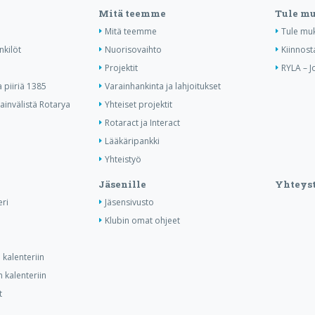
Mitä teemme
Tule m
Mitä teemme
Tule mu
nkilöt
Nuorisovaihto
Kiinnost
Projektit
RYLA – J
piiriä 1385
Varainhankinta ja lahjoitukset
invälistä Rotarya
Yhteiset projektit
Rotaract ja Interact
Lääkäripankki
Yhteistyö
Jäsenille
Yhteyst
ri
Jäsensivusto
Klubin omat ohjeet
kalenteriin
 kalenteriin
t