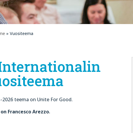
mme
» Vuositeema
Internationalin
uositeema
5-2026 teema on Unite For Good.
.
6 on
Francesco Arezzo