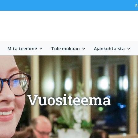
R
Mitä teemme
Tule mukaan
Ajankohtaista
Vuositeema