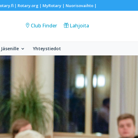
otary.fi
Rotary.org
MyRotary |
Nuorisovaihto
|
|
|
Club Finder
Lahjoita
Jäsenille
Yhteystiedot