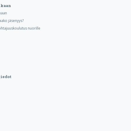
ukaan
kaan
aako jäsenyys?
ohtajuuskoulutus nuorille
iedot