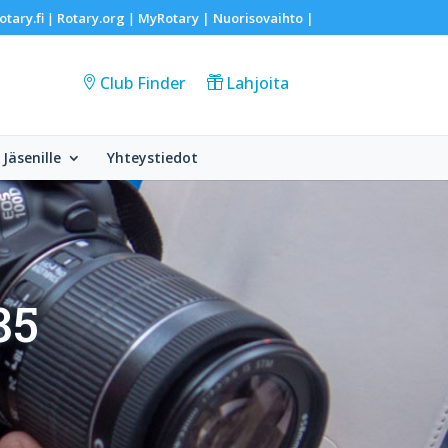
otary.fi
Rotary.org
MyRotary |
Nuorisovaihto
|
|
|
Club Finder
Lahjoita
Jäsenille
Yhteystiedot
85