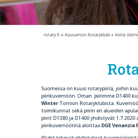
rotary.fi
»
Kuusamon Rotaryklubi
»
Keitä ole
Rota
Suomessa on kuusi rotarypiiriä, joihin kuu
piirikuvernööri. Oman piirimme D1400 k
Winter
Tornion Rotaryklubista. Kuvernöör
toimikunnat sekä piirin eri alueiden apu
piirit D1380 ja D1400 yhdistyvät 1.7.2020
piirikuvernöörinä aloittaa
DGE Venanzia R
Klubit tekevät ehdotukset kuvernööreistä