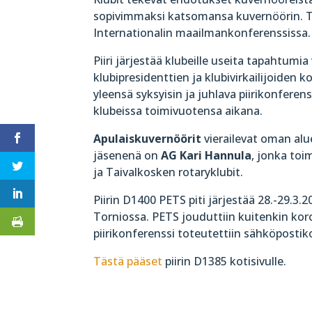
sopivimmaksi katsomansa kuvernöörin. T
Internationalin maailmankonferenssissa.
Piiri järjestää klubeille useita tapahtumi
klubipresidenttien ja klubivirkailijoiden 
yleensä syksyisin ja juhlava piirikonferenss
klubeissa toimivuotensa aikana.
Apulaiskuvernöörit
vierailevat oman al
jäsenenä on
AG Kari Hannula
, jonka to
ja Taivalkosken rotaryklubit.
Piirin D1400 PETS piti järjestää 28.-29.3.2
Torniossa. PETS jouduttiin kuitenkin ko
piirikonferenssi toteutettiin sähköposti
Tästä pääset
piirin D1385 kotisivulle.