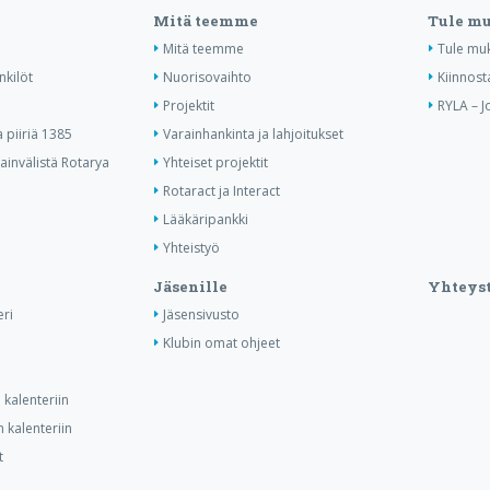
Mitä teemme
Tule m
Mitä teemme
Tule mu
nkilöt
Nuorisovaihto
Kiinnost
Projektit
RYLA – J
piiriä 1385
Varainhankinta ja lahjoitukset
invälistä Rotarya
Yhteiset projektit
Rotaract ja Interact
Lääkäripankki
Yhteistyö
Jäsenille
Yhteyst
ri
Jäsensivusto
Klubin omat ohjeet
kalenteriin
 kalenteriin
t