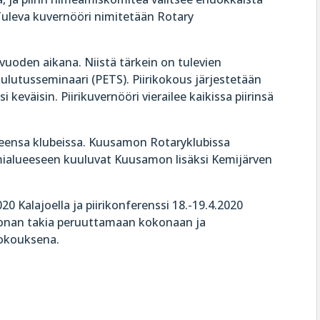
uleva kuvernööri nimitetään Rotary
a vuoden aikana. Niistä tärkein on tulevien
koulutusseminaari (PETS). Piirikokous järjestetään
i keväisin. Piirikuvernööri vierailee kaikissa piirinsä
ueensa klubeissa. Kuusamon Rotaryklubissa
imialueeseen kuuluvat Kuusamon lisäksi Kemijärven
020 Kalajoella ja piirikonferenssi 18.-19.4.2020
ronan takia peruuttamaan kokonaan ja
kokouksena.