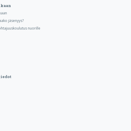
ukaan
kaan
aako jäsenyys?
ohtajuuskoulutus nuorille
iedot