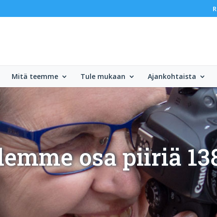
R
Mitä teemme
Tule mukaan
Ajankohtaista
lemme osa piiriä 13