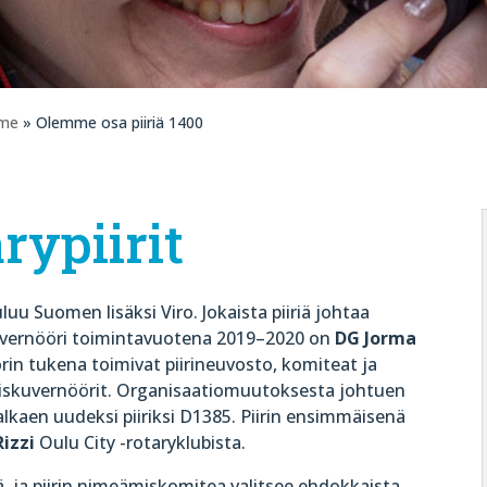
mme
» Olemme osa piiriä 1400
rypiirit
luu Suomen lisäksi Viro. Jokaista piiriä johtaa
uvernööri toimintavuotena 2019–2020 on
DG Jorma
in tukena toimivat piirineuvosto, komiteat ja
laiskuvernöörit. Organisaatiomuutoksesta johtuen
 alkaen uudeksi piiriksi D1385. Piirin ensimmäisenä
izzi
Oulu City -rotaryklubista.
, ja piirin nimeämiskomitea valitsee ehdokkaista