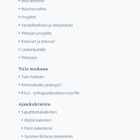
Mitä teemme
Nuorisovaihto
Projektit
Varainhankinta ja lahjoitukset
Yhteiset projektit
Rotaract ja Interact
Lääkäripankki
Yhteistyö
Tule mukaan
Tule mukaan
Kiinnostaako jäsenyys?
RYLA – Johtajuuskoulutus nuorille
Ajankohtaista
Tapahtumakalenteri
Klubin kalenteri
Piirin kalenteriin
Suomen Rotaryn kalenteriin