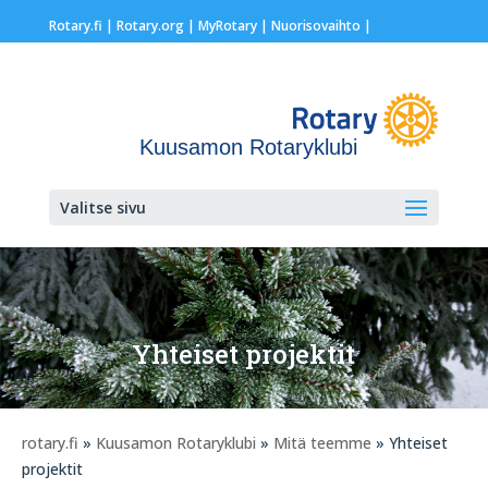
Rotary.fi
|
Rotary.org
|
MyRotary |
Nuorisovaihto
|
Kuusamon Rotaryklubi
Valitse sivu
Yhteiset projektit
rotary.fi
»
Kuusamon Rotaryklubi
»
Mitä teemme
» Yhteiset
projektit