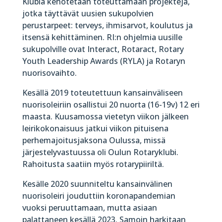
Klubia kehotetaan toteuttamaan projekteja,
jotka täyttävät uusien sukupolvien
perustarpeet: terveys, ihmisarvot, koulutus ja
itsensä kehit­täminen. RI:n ohjelmia uusille
sukupolville ovat Interact, Rotaract, Rotary
Youth Leadership Awards (RYLA) ja Rotaryn
nuorisovaihto.
Kesällä 2019 toteutettuun kansainväliseen
nuorisoleiriin osallistui 20 nuorta (16-19v) 12 eri
maasta. Kuusamossa vietetyn viikon jälkeen
leirikokonaisuus jatkui viikon pituisena
perhemajoitusjaksona Oulussa, missä
järjestelyvastuussa oli Oulun Rotaryklubi.
Rahoitusta saatiin myös rotarypiiriltä.
Kesälle 2020 suunniteltu kansainvälinen
nuorisoleiri jouduttiin koronapandemian
vuoksi peruuttamaan, mutta asiaan
palattaneen kesällä 2023. Samoin harkitaan