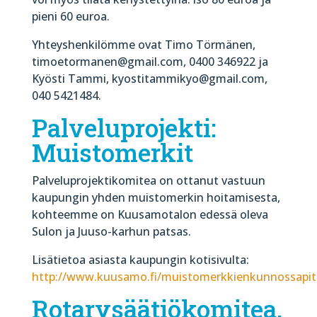
pieni 60 euroa.
Yhteyshenkilömme ovat Timo Törmänen,
timoetormanen@gmail.com, 0400 346922 ja
Kyösti Tammi, kyostitammikyo@gmail.com,
040 5421484.
Palveluprojekti:
Muistomerkit
Palveluprojektikomitea on ottanut vastuun
kaupungin yhden muistomerkin hoitamisesta,
kohteemme on Kuusamotalon edessä oleva
Sulon ja Juuso-karhun patsas.
Lisätietoa asiasta kaupungin kotisivulta:
http://www.kuusamo.fi/muistomerkkienkunnossapit
Rotarysäätiökomitea,