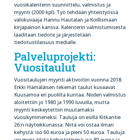
vuosikalenterin suunnittelu, valmistus ja
myynti (2000 kpl). Työ tehdään yhteistyössä
valokuvaaja Hannu Hautalan ja Koillismaan
kirjapainon kanssa. Kalenterin valmistumisesta
laaditaan tiedote ja järjestetään
tiedotustilaisuus medialle.
Palveluprojekti:
Vuositaulut
Vuositaulujen myynti aktivoitiin vuonna 2018.
Erkki Hämäläisen tekemät taulut kuvaavat
Kuusamoa eri puolilta kuntaa. Niiden valmistus
aloitettiin jo 1980 ja 1990 luvuilla, mutta
myynti keskeytettiin muutamaksi
vuosikymmeneksi. Tauluja on esillä Kitkantie
26:n näyteikkunassa. Niitä voi ostaa ilman
kehystä: iso 60 euroa ja pieni 50 euroa. Tauluja
voi myös tilata kehystettyinä: iso 80 euroa ja