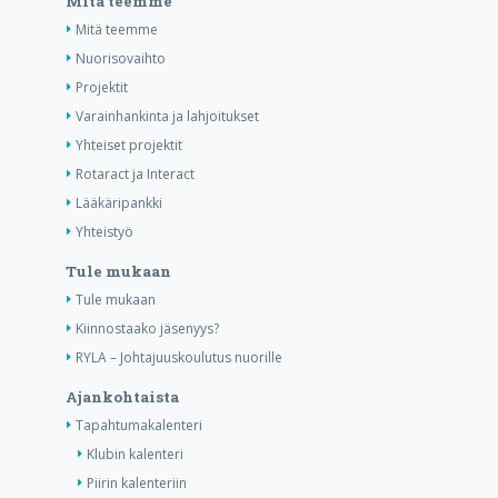
Mitä teemme
Mitä teemme
Nuorisovaihto
Projektit
Varainhankinta ja lahjoitukset
Yhteiset projektit
Rotaract ja Interact
Lääkäripankki
Yhteistyö
Tule mukaan
Tule mukaan
Kiinnostaako jäsenyys?
RYLA – Johtajuuskoulutus nuorille
Ajankohtaista
Tapahtumakalenteri
Klubin kalenteri
Piirin kalenteriin