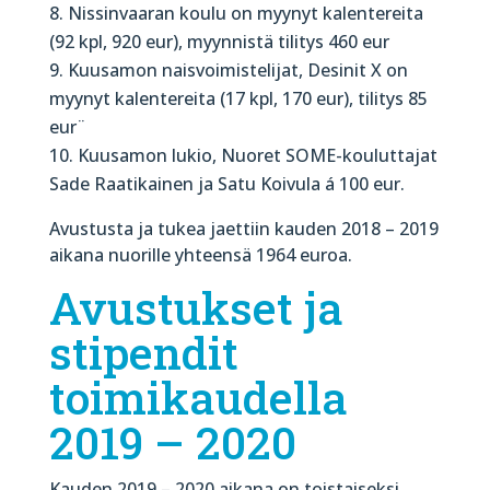
Nissinvaaran koulu on myynyt kalentereita
(92 kpl, 920 eur), myynnistä tilitys 460 eur
Kuusamon naisvoimistelijat, Desinit X on
myynyt kalentereita (17 kpl, 170 eur), tilitys 85
eur¨
Kuusamon lukio, Nuoret SOME-kouluttajat
Sade Raatikainen ja Satu Koivula á 100 eur.
Avustusta ja tukea jaettiin kauden 2018 – 2019
aikana nuorille yhteensä 1964 euroa.
Avustukset ja
stipendit
toimikaudella
2019 – 2020
Kauden 2019 – 2020 aikana on toistaiseksi