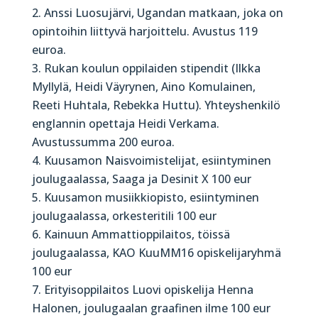
Anssi Luosujärvi, Ugandan matkaan, joka on
opintoihin liittyvä harjoittelu. Avustus 119
euroa.
Rukan koulun oppilaiden stipendit (Ilkka
Myllylä, Heidi Väyrynen, Aino Komulainen,
Reeti Huhtala, Rebekka Huttu). Yhteyshenkilö
englannin opettaja Heidi Verkama.
Avustussumma 200 euroa.
Kuusamon Naisvoimistelijat, esiintyminen
joulugaalassa, Saaga ja Desinit X 100 eur
Kuusamon musiikkiopisto, esiintyminen
joulugaalassa, orkesteritili 100 eur
Kainuun Ammattioppilaitos, töissä
joulugaalassa, KAO KuuMM16 opiskelijaryhmä
100 eur
Erityisoppilaitos Luovi opiskelija Henna
Halonen, joulugaalan graafinen ilme 100 eur