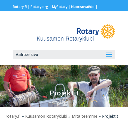
Rotary.fi
|
Rotary.org
|
MyRotary |
Nuorisovaihto
|
Kuusamon Rotaryklubi
Valitse sivu
Projektit
rotary.fi
»
Kuusamon Rotaryklubi
»
Mitä teemme
» Projektit