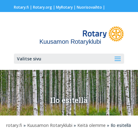
Rotary.fi
|
Rotary.org
|
MyRotary |
Nuorisovaihto
|
Kuusamon Rotaryklubi
Valitse sivu
Ilo esitellä
rotary.fi
»
Kuusamon Rotaryklubi
»
Keitä olemme
» Ilo esitellä