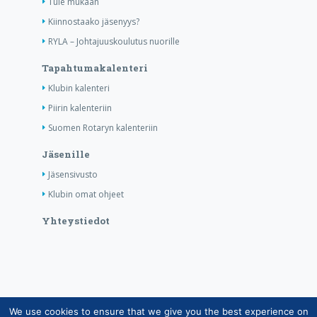
Tule mukaan
Kiinnostaako jäsenyys?
RYLA – Johtajuuskoulutus nuorille
Tapahtumakalenteri
Klubin kalenteri
Piirin kalenteriin
Suomen Rotaryn kalenteriin
Jäsenille
Jäsensivusto
Klubin omat ohjeet
Yhteystiedot
We use cookies to ensure that we give you the best experience on
Copyright © Suomen Rotarypalvelu ry 2026 |