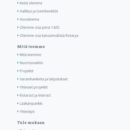
Keitä olemme
Hallitus ja toimihenkilöt
Vuositeema
Olemme osa piiriä 1420
Olemme osa kansainvälistä Rotarya
Mitä teemme
Mitä teemme
Nuorisovaihto
Projektit
Varainhankinta ja lahjoitukset
Yhteiset projektit
Rotaract ja Interact
Lääkäripankki
Yhteistyö
Tule mukaan