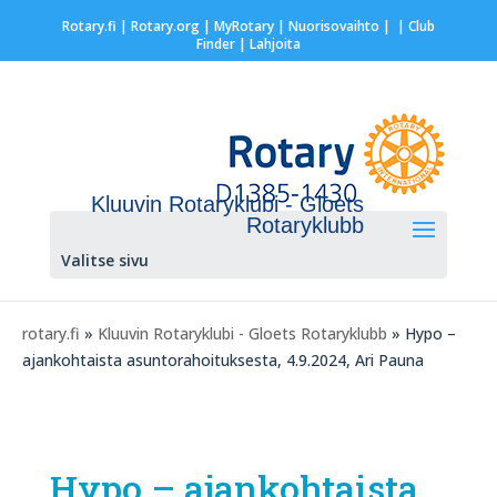
Rotary.fi
|
Rotary.org
|
MyRotary |
Nuorisovaihto
|
| Club
Finder
| Lahjoita
Kluuvin Rotaryklubi - Gloets
Rotaryklubb
Valitse sivu
rotary.fi
»
Kluuvin Rotaryklubi - Gloets Rotaryklubb
» Hypo –
ajankohtaista asuntorahoituksesta, 4.9.2024, Ari Pauna
Hypo – ajankohtaista