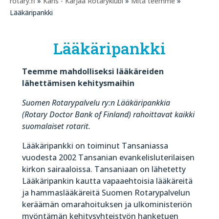
rotary.fi
»
Karis - Karjaa Rotaryklubi
»
Mitä teemme
»
Lääkäripankki
Lääkäripankki
Teemme mahdolliseksi lääkäreiden
lähettämisen kehitysmaihin
Suomen Rotarypalvelu ry:n Lääkäripankkia
(Rotary Doctor Bank of Finland) rahoittavat kaikki
suomalaiset rotarit.
Lääkäripankki on toiminut Tansaniassa
vuodesta 2002 Tansanian evankelisluterilaisen
kirkon sairaaloissa. Tansaniaan on lähetetty
Lääkäripankin kautta vapaaehtoisia lääkäreitä
ja hammaslääkäreitä Suomen Rotarypalvelun
keräämän omarahoituksen ja ulkoministeriön
myöntämän kehitysyhteistyön hanketuen