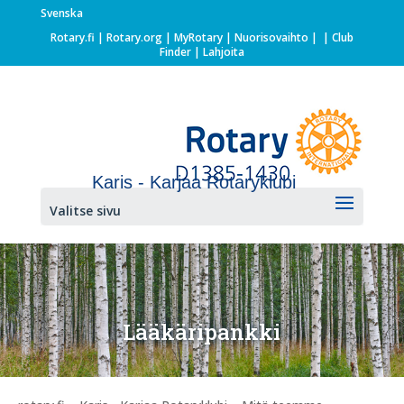
Svenska
Rotary.fi
|
Rotary.org
|
MyRotary |
Nuorisovaihto
|
| Club
Finder
| Lahjoita
Karis - Karjaa Rotaryklubi
Valitse sivu
Lääkäripankki