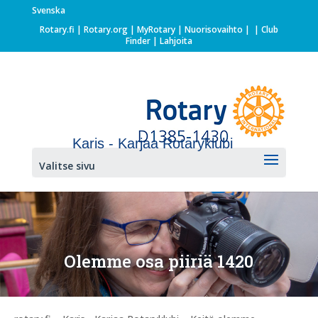
Svenska
Rotary.fi
|
Rotary.org
|
MyRotary |
Nuorisovaihto
|
| Club
Finder
| Lahjoita
Karis - Karjaa Rotaryklubi
Valitse sivu
Olemme osa piiriä 1420