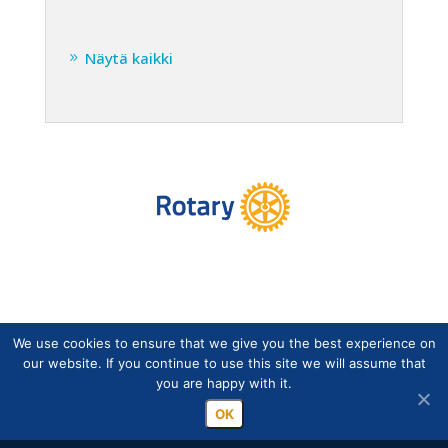
Näytä kaikki
We use cookies to ensure that we give you the best experience on
Copyright © Suomen Rotarypalvelu ry 2026 |
our website. If you continue to use this site we will assume that
Jäsentietojärjestelmän tietosuojaseloste
|
Henkilötietojen
you are happy with it.
käsittely Rotarytoiminnassa
OK