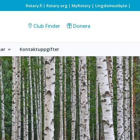
Rotary.fi
Rotary.org
MyRotary |
Ungdomsutbyte
|
|
|
Club Finder
Donera
ar
Kontaktuppgifter