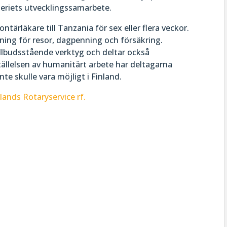
teriets utvecklingssamarbete.
ontärläkare till Tanzania för sex eller flera veckor.
tning för resor, dagpenning och försäkring.
illbudsstående verktyg och deltar också
tällelsen av humanitärt arbete har deltagarna
te skulle vara möjligt i Finland.
ands Rotaryservice rf.