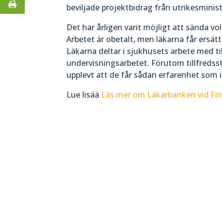
beviljade projektbidrag från utrikesminis
Det har årligen varit möjligt att sända vol
Arbetet är obetalt, men läkarna får ersät
Läkarna deltar i sjukhusets arbete med t
undervisningsarbetet. Förutom tillfredss
upplevt att de får sådan erfarenhet som in
Lue lisää
Läs mer om Läkarbanken vid Finl