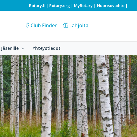
Rotary.fi
Rotary.org
MyRotary |
Nuorisovaihto
|
|
|
Club Finder
Lahjoita
Jäsenille
Yhteystiedot