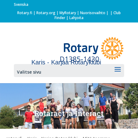
Svenska
Rotary.fi
|
Rotary.org
|
MyRotary |
Nuorisovaihto
|
| Club
Finder
| Lahjoita
Karis - Karjaa Rotaryklubi
Valitse sivu
Rotaract ja Interact