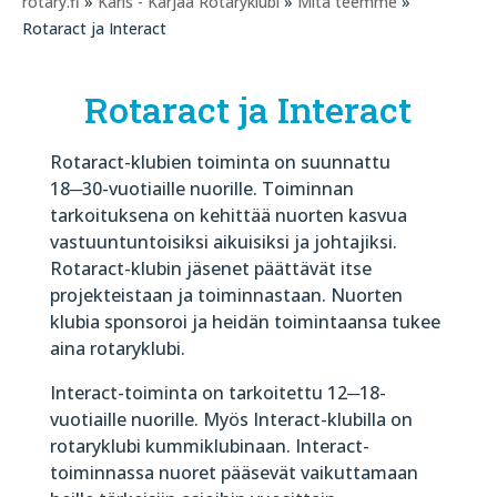
rotary.fi
»
Karis - Karjaa Rotaryklubi
»
Mitä teemme
»
Rotaract ja Interact
Rotaract ja Interact
Rotaract-klubien toiminta on suunnattu
18─30-vuotiaille nuorille. Toiminnan
tarkoituksena on kehittää nuorten kasvua
vastuuntuntoisiksi aikuisiksi ja johtajiksi.
Rotaract-klubin jäsenet päättävät itse
projekteistaan ja toiminnastaan. Nuorten
klubia sponsoroi ja heidän toimintaansa tukee
aina rotaryklubi.
Interact-toiminta on tarkoitettu 12─18-
vuotiaille nuorille. Myös Interact-klubilla on
rotaryklubi kummiklubinaan. Interact-
toiminnassa nuoret pääsevät vaikuttamaan