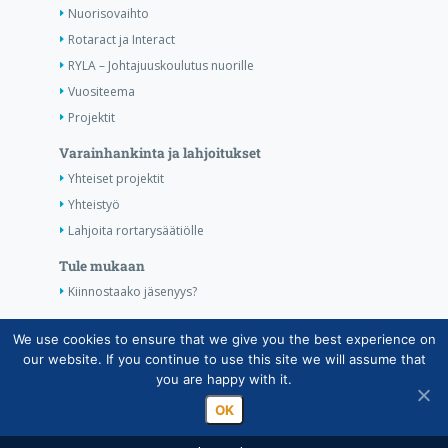
Nuorisovaihto
Rotaract ja Interact
RYLA – Johtajuuskoulutus nuorille
Vuositeema
Projektit
Varainhankinta ja lahjoitukset
Yhteiset projektit
Yhteistyö
Lahjoita rortarysäätiölle
Tule mukaan
Kiinnostaako jäsenyys?
Yhteystiedot
We use cookies to ensure that we give you the best experience on
our website. If you continue to use this site we will assume that
Kuvat
you are happy with it.
OK