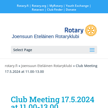
Rotary.fi
|
Rotary.org
|
MyRotary |
Youth Exchange
|
Rotaract
| Club Finder
| Donate
Joensuun Eteläinen Rotaryklubi
Select Page
rotary.fi
»
Joensuun Eteläinen Rotaryklubi
» Club Meeting
17.5.2024 at 11.00-13.00
Club Meeting 17.5.2024
at 11.00-13.00