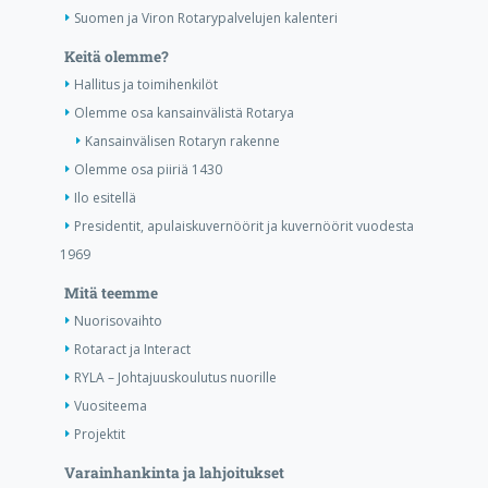
Suomen ja Viron Rotarypalvelujen kalenteri
Keitä olemme?
Hallitus ja toimihenkilöt
Olemme osa kansainvälistä Rotarya
Kansainvälisen Rotaryn rakenne
Olemme osa piiriä 1430
Ilo esitellä
Presidentit, apulaiskuvernöörit ja kuvernöörit vuodesta
1969
Mitä teemme
Nuorisovaihto
Rotaract ja Interact
RYLA – Johtajuuskoulutus nuorille
Vuositeema
Projektit
Varainhankinta ja lahjoitukset