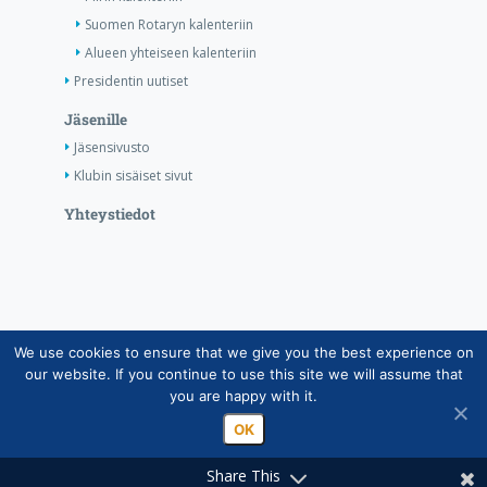
Suomen Rotaryn kalenteriin
Alueen yhteiseen kalenteriin
Presidentin uutiset
Jäsenille
Jäsensivusto
Klubin sisäiset sivut
Yhteystiedot
We use cookies to ensure that we give you the best experience on
Copyright © Suomen Rotarypalvelu ry 2026 |
our website. If you continue to use this site we will assume that
Jäsentietojärjestelmän tietosuojaseloste
|
Henkilötietojen
you are happy with it.
käsittely Rotarytoiminnassa
OK
Share This