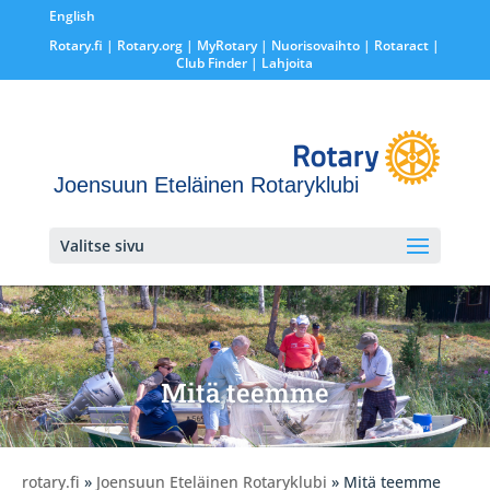
English
Rotary.fi
|
Rotary.org
|
MyRotary |
Nuorisovaihto
|
Rotaract
|
Club Finder
| Lahjoita
Joensuun Eteläinen Rotaryklubi
Valitse sivu
Mitä teemme
rotary.fi
»
Joensuun Eteläinen Rotaryklubi
» Mitä teemme