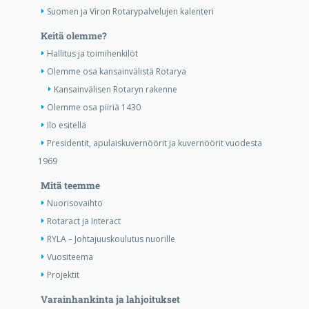
Suomen ja Viron Rotarypalvelujen kalenteri
Keitä olemme?
Hallitus ja toimihenkilöt
Olemme osa kansainvälistä Rotarya
Kansainvälisen Rotaryn rakenne
Olemme osa piiriä 1430
Ilo esitellä
Presidentit, apulaiskuvernöörit ja kuvernöörit vuodesta
1969
Mitä teemme
Nuorisovaihto
Rotaract ja Interact
RYLA – Johtajuuskoulutus nuorille
Vuositeema
Projektit
Varainhankinta ja lahjoitukset