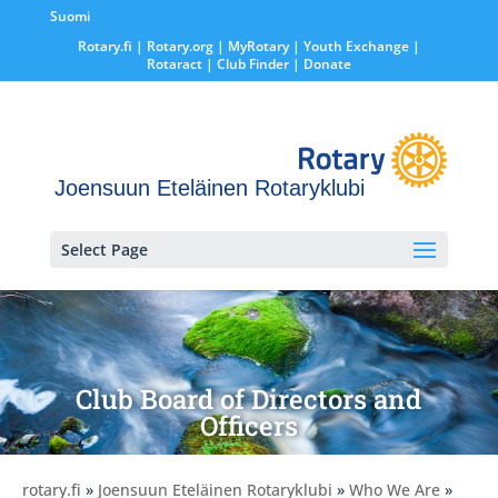
Suomi
Rotary.fi
|
Rotary.org
|
MyRotary |
Youth Exchange
|
Rotaract
| Club Finder
| Donate
Joensuun Eteläinen Rotaryklubi
Select Page
Club Board of Directors and
Officers
rotary.fi
»
Joensuun Eteläinen Rotaryklubi
»
Who We Are
»