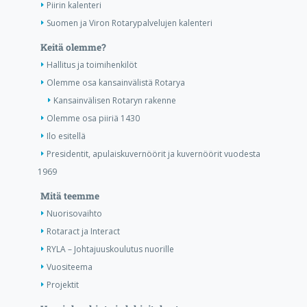
Piirin kalenteri
Suomen ja Viron Rotarypalvelujen kalenteri
Keitä olemme?
Hallitus ja toimihenkilöt
Olemme osa kansainvälistä Rotarya
Kansainvälisen Rotaryn rakenne
Olemme osa piiriä 1430
Ilo esitellä
Presidentit, apulaiskuvernöörit ja kuvernöörit vuodesta
1969
Mitä teemme
Nuorisovaihto
Rotaract ja Interact
RYLA – Johtajuuskoulutus nuorille
Vuositeema
Projektit