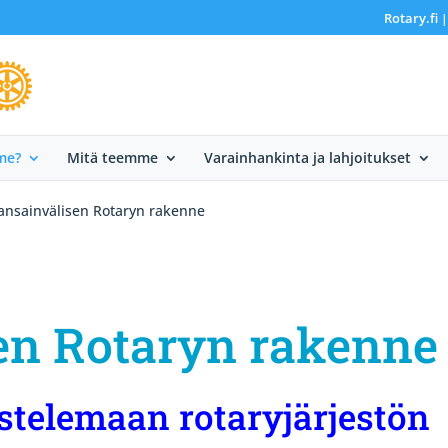
Rotary.fi
me?
Mitä teemme
Varainhankinta ja lahjoitukset
ansainvälisen Rotaryn rakenne
en Rotaryn rakenne
stelemaan rotaryjärjestön