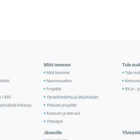
Mitä teemme
Tule mu
Mitä teemme
Tule mu
nkilöt
Nuorisovaihto
Kiinnost
Projektit
RYLA – J
ä 1430
Varainhankinta ja lahjoitukset
invälistä Rotarya
Yhteiset projektit
Rotaract ja Interact
Yhteistyö
Jäsenille
Yhteysti