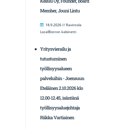
Kelluu Oy, Founder, Board
Member, Jouni Lintu
18.9.2026 // Ravintola
LocalBistron kabinetti
Yritysvierailu ja
tutustuminen
työllisyysalueen
palveluihin - Joensuun
Eteläinen 2.10.2026 klo
12.00-12.45, isäntänä
työllisyysaluejohtaja
Riikka Vartiainen