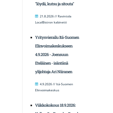
"löydä, kutsu ja sitouta"
21.8.2026 // Ravintola
LocalBistron kabinetti
Yritysvierailu Itä-Suomen
Elinvoimakeskukseen
4.9.2026 - Joensuun
Eteläinen - isäntänä
ylijohtaja Ari Niiranen
4.9.2026 // Itä-Suomen
Elinvoimakeskus
Viikkokokous 18.9.2026: