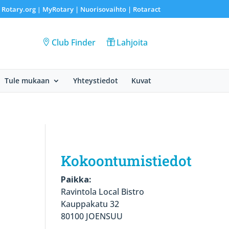
Rotary.org
MyRotary |
Nuorisovaihto
|
Rotaract
|
|
Club Finder
Lahjoita
Tule mukaan
Yhteystiedot
Kuvat
Kokoontumistiedot
Paikka:
Ravintola Local Bistro
Kauppakatu 32
80100 JOENSUU