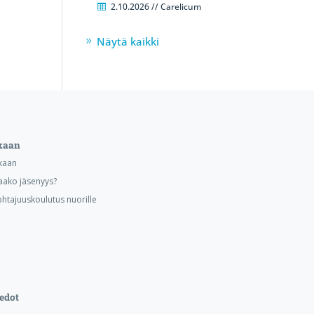
2.10.2026 // Carelicum
Näytä kaikki
kaan
kaan
aako jäsenyys?
ohtajuuskoulutus nuorille
edot