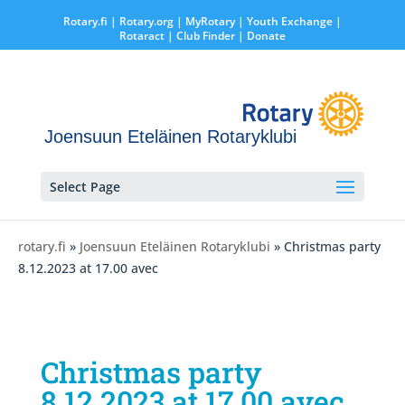
Rotary.fi
|
Rotary.org
|
MyRotary |
Youth Exchange
|
Rotaract
| Club Finder
| Donate
Joensuun Eteläinen Rotaryklubi
Select Page
rotary.fi
»
Joensuun Eteläinen Rotaryklubi
» Christmas party
8.12.2023 at 17.00 avec
Christmas party
8.12.2023 at 17.00 avec