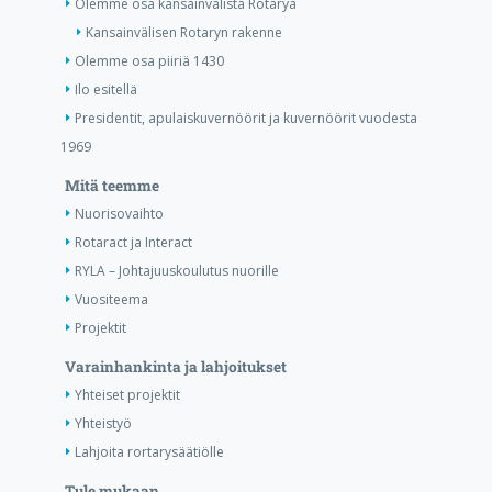
Olemme osa kansainvälistä Rotarya
Kansainvälisen Rotaryn rakenne
Olemme osa piiriä 1430
Ilo esitellä
Presidentit, apulaiskuvernöörit ja kuvernöörit vuodesta
1969
Mitä teemme
Nuorisovaihto
Rotaract ja Interact
RYLA – Johtajuuskoulutus nuorille
Vuositeema
Projektit
Varainhankinta ja lahjoitukset
Yhteiset projektit
Yhteistyö
Lahjoita rortarysäätiölle
Tule mukaan