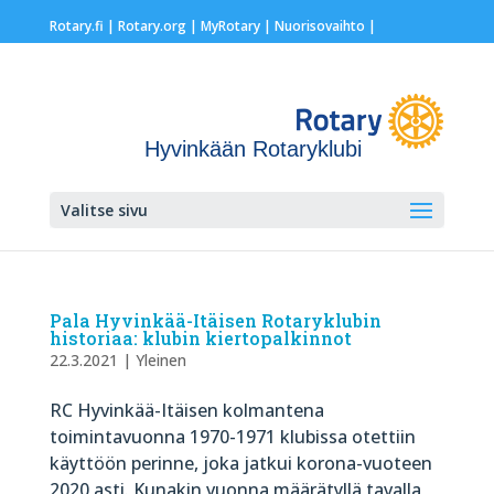
Rotary.fi
|
Rotary.org
|
MyRotary |
Nuorisovaihto
|
Hyvinkään Rotaryklubi
Valitse sivu
Pala Hyvinkää-Itäisen Rotaryklubin
historiaa: klubin kiertopalkinnot
22.3.2021
|
Yleinen
RC Hyvinkää-Itäisen kolmantena
toimintavuonna 1970-1971 klubissa otettiin
käyttöön perinne, joka jatkui korona-vuoteen
2020 asti. Kunakin vuonna määrätyllä tavalla