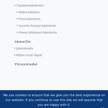
Tapahtumakalenteri
Klubin kalenteri
Piirin kalenteriin
Suomen Rotaryn kalenteriin
Alueen yhteiseen kalenteriin
Jäsenille
Jäsensivusto
Klubin omat ohjeet
Yhteystiedot
We use cookies to ensure that we give you the best experience on
Copyright © Suomen Rotarypalvelu ry 2026 |
our website. If you continue to use this site we will assume that
Jäsentietojärjestelmän tietosuojaseloste
|
Henkilötietojen
you are happy with it.
käsittely Rotarytoiminnassa