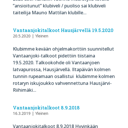
”ansioitunut” klubiveli / puoliso sai klubiveli
taiteilija Mauno Mattilan klubille...
Vantaanjokitalkoot Hausjärvellä 19.5.2020
20.5.2020
|
Yleinen
Klubimme kevään ohjelmakorttiin suunnitellut
Vantaanjoki-talkoot pidettiin tiistaina
19.5.2020. Talkookohde oli Vantaanjoen
latvapurossa, Hausjärvellä. Iltapäivän kolmen
tunnin rupeamaan osallistui klubimme kolmen
rotaryn iskujoukko vahvennettuna Hausjärvi-
Riihimäki...
Vantaanjokitalkoot 8.9.2018
16.3.2019
|
Yleinen
Vantaanjokitalkoot 8.9.2018 Hyvinkään