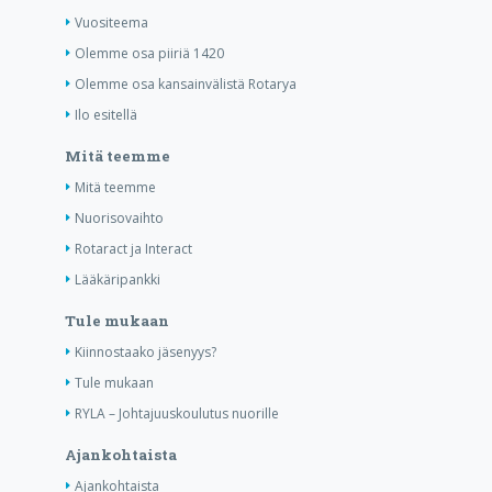
Vuositeema
Olemme osa piiriä 1420
Olemme osa kansainvälistä Rotarya
Ilo esitellä
Mitä teemme
Mitä teemme
Nuorisovaihto
Rotaract ja Interact
Lääkäripankki
Tule mukaan
Kiinnostaako jäsenyys?
Tule mukaan
RYLA – Johtajuuskoulutus nuorille
Ajankohtaista
Ajankohtaista