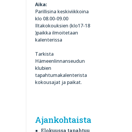
Aika:
Parillisina keskiviikkoina
klo 08.00-09.00
Iltakokouksien (klo17-18
)paikka ilmoitetaan
kalenterissa
Tarkista
Hämeenlinnanseudun
klubien
tapahtumakalenterista
kokousajat ja paikat.
Ajankohtaista
Elokuussa tapahtuu