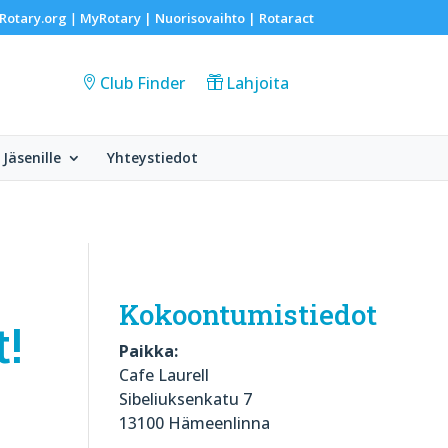
Rotary.org
MyRotary |
Nuorisovaihto
|
Rotaract
|
Club Finder
Lahjoita
Jäsenille
Yhteystiedot
Kokoontumistiedot
!
Paikka:
Cafe Laurell
Sibeliuksenkatu 7
13100 Hämeenlinna