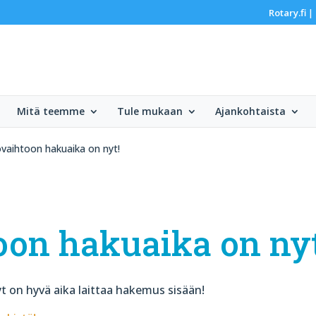
Rotary.fi
|
Mitä teemme
Tule mukaan
Ajankohtaista
vaihtoon hakuaika on nyt!
oon hakuaika on nyt
t on hyvä aika laittaa hakemus sisään!