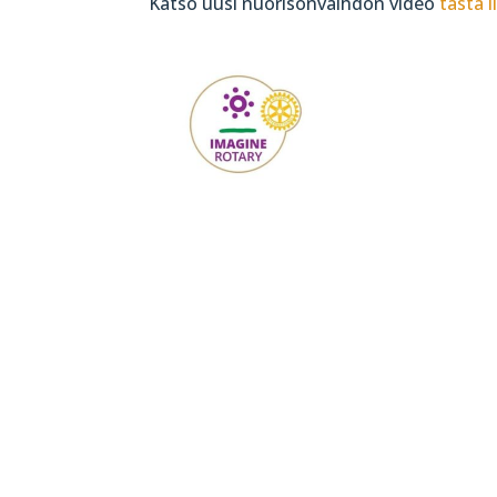
Katso uusi nuorisonvaihdon video
tästä l