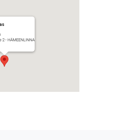
as
s
ie 2 - HÄMEENLINNA
t