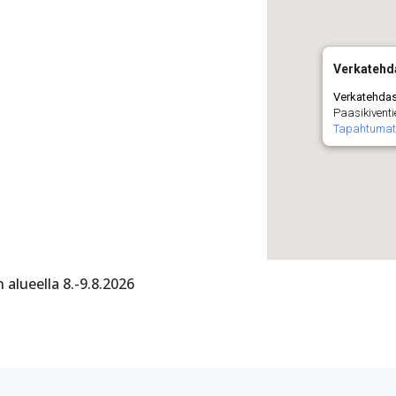
Verkatehd
Verkatehda
Paasikivent
Tapahtuma
lueella 8.-9.8.2026