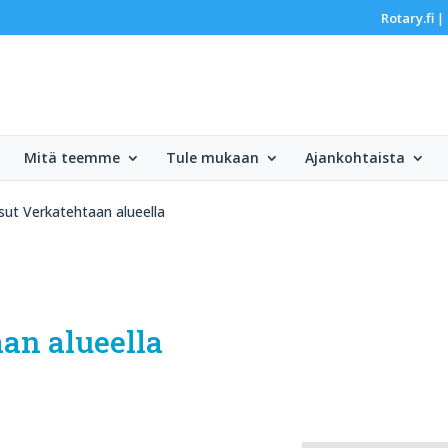
Rotary.fi
|
Mitä teemme
Tule mukaan
Ajankohtaista
ut Verkatehtaan alueella
an alueella