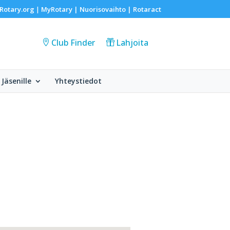
Rotary.org
MyRotary |
Nuorisovaihto
|
Rotaract
|
Club Finder
Lahjoita
Jäsenille
Yhteystiedot