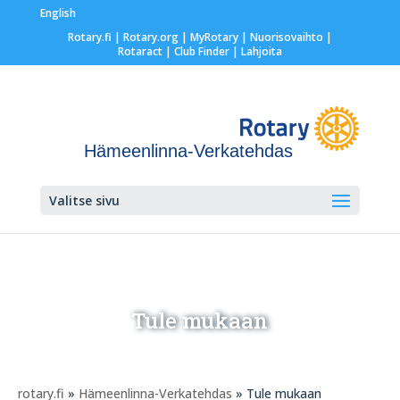
English
Rotary.fi
|
Rotary.org
|
MyRotary |
Nuorisovaihto
|
Rotaract
| Club Finder
| Lahjoita
Hämeenlinna-Verkatehdas
Valitse sivu
Tule mukaan
rotary.fi
»
Hämeenlinna-Verkatehdas
» Tule mukaan