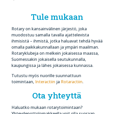
Tule mukaan
Rotary on kansainvälinen järjestö, joka
muodostuu samalla tavalla ajattelevista
ihmisistä – ihmistä, jotka haluavat tehdä hyvää
omalla paikkakunnallaan ja ympäri maailman.
Rotaryklubeja on melkein jokaisessa maassa,
Suomessakin jokaisella seutukunnalla,
kaupungissa ja lähes jokaisessa kunnassa.
Tutustu myös nuorille suunnattuun
toimintaan,
Interactiin
ja
Rotaractiin
.
Ota yhteyttä
Haluatko mukaan rotarytoimintaan?
Yhteydenottolomakkeella voit olla suoraan