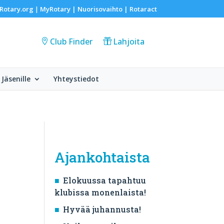
Rotary.org
MyRotary |
Nuorisovaihto
|
Rotaract
|
Club Finder
Lahjoita
Jäsenille
Yhteystiedot
Ajankohtaista
Elokuussa tapahtuu
klubissa monenlaista!
Hyvää juhannusta!