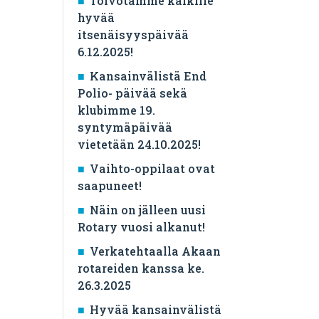
Toivotamme kaikille
hyvää
itsenäisyyspäivää
6.12.2025!
Kansainvälistä End
Polio- päivää sekä
klubimme 19.
syntymäpäivää
vietetään 24.10.2025!
Vaihto-oppilaat ovat
saapuneet!
Näin on jälleen uusi
Rotary vuosi alkanut!
Verkatehtaalla Akaan
rotareiden kanssa ke.
26.3.2025
Hyvää kansainvälistä