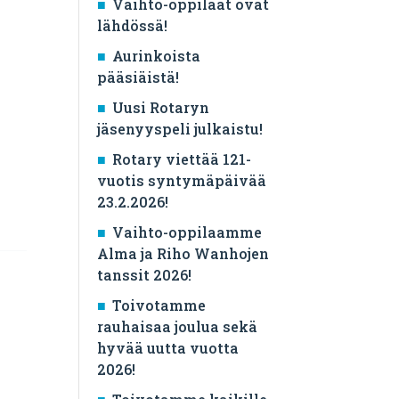
Vaihto-oppilaat ovat
lähdössä!
Aurinkoista
pääsiäistä!
Uusi Rotaryn
jäsenyyspeli julkaistu!
Rotary viettää 121-
vuotis syntymäpäivää
23.2.2026!
Vaihto-oppilaamme
Alma ja Riho Wanhojen
tanssit 2026!
Toivotamme
rauhaisaa joulua sekä
hyvää uutta vuotta
2026!