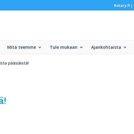
Rotary.fi
|
Mitä teemme
Tule mukaan
Ajankohtaista
sta pääsiäistä!
ä!