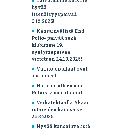
Toivotamme kaikille
hyvää
itsenäisyyspäivää
6.12.2025!
Kansainvälistä End
Polio- päivää sekä
klubimme 19.
syntymäpäivää
vietetään 24.10.2025!
Vaihto-oppilaat ovat
saapuneet!
Näin on jälleen uusi
Rotary vuosi alkanut!
Verkatehtaalla Akaan
rotareiden kanssa ke.
26.3.2025
Hyvää kansainvälistä