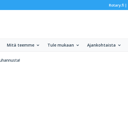
Rotary.fi
|
Mitä teemme
Tule mukaan
Ajankohtaista
uhannusta!