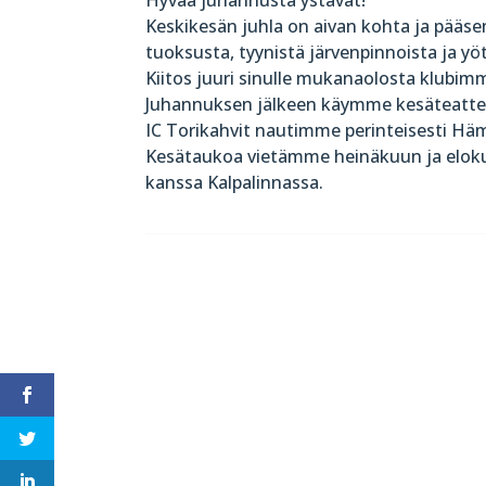
Keskikesän juhla on aivan kohta ja pää
tuoksusta, tyynistä järvenpinnoista ja y
Kiitos juuri sinulle mukanaolosta klubim
Juhannuksen jälkeen käymme kesäteatter
IC Torikahvit nautimme perinteisesti Häme
Kesätaukoa vietämme heinäkuun ja eloku
kanssa Kalpalinnassa.