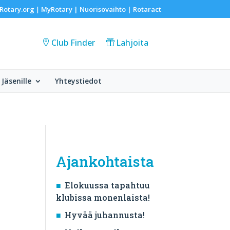
Rotary.org
MyRotary |
Nuorisovaihto
|
Rotaract
|
Club Finder
Lahjoita
Jäsenille
Yhteystiedot
Ajankohtaista
Elokuussa tapahtuu
klubissa monenlaista!
Hyvää juhannusta!