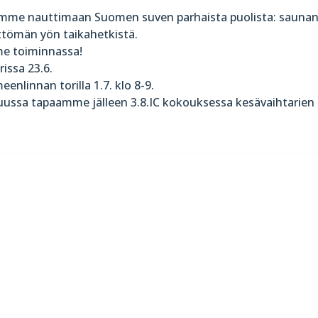
semme nauttimaan Suomen suven parhaista puolista: sauna
öttömän yön taikahetkistä.
me toiminnassa!
issa 23.6.
enlinnan torilla 1.7. klo 8-9.
ussa tapaamme jälleen 3.8.IC kokouksessa kesävaihtarien