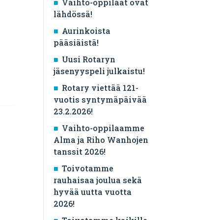
Vaihto-oppilaat ovat
n
lähdössä!
Aurinkoista
pääsiäistä!
Uusi Rotaryn
jäsenyyspeli julkaistu!
Rotary viettää 121-
vuotis syntymäpäivää
23.2.2026!
Vaihto-oppilaamme
Alma ja Riho Wanhojen
tanssit 2026!
Toivotamme
rauhaisaa joulua sekä
hyvää uutta vuotta
2026!