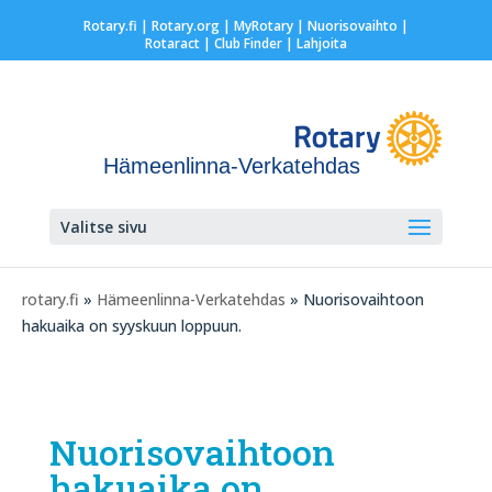
Rotary.fi
|
Rotary.org
|
MyRotary |
Nuorisovaihto
|
Rotaract
| Club Finder
| Lahjoita
Hämeenlinna-Verkatehdas
Valitse sivu
rotary.fi
»
Hämeenlinna-Verkatehdas
» Nuorisovaihtoon
hakuaika on syyskuun loppuun.
Nuorisovaihtoon
hakuaika on