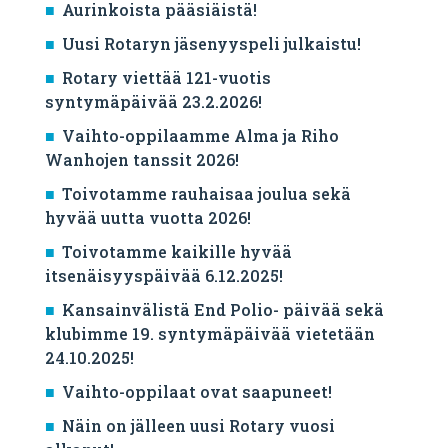
Aurinkoista pääsiäistä!
Uusi Rotaryn jäsenyyspeli julkaistu!
Rotary viettää 121-vuotis
syntymäpäivää 23.2.2026!
Vaihto-oppilaamme Alma ja Riho
Wanhojen tanssit 2026!
Toivotamme rauhaisaa joulua sekä
hyvää uutta vuotta 2026!
Toivotamme kaikille hyvää
itsenäisyyspäivää 6.12.2025!
Kansainvälistä End Polio- päivää sekä
klubimme 19. syntymäpäivää vietetään
24.10.2025!
Vaihto-oppilaat ovat saapuneet!
Näin on jälleen uusi Rotary vuosi