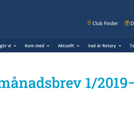
Club Finder
D
gör vi
Kom med
Aktuellt
Vad är Rotary
T
månadsbrev 1/2019