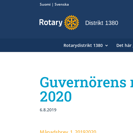
Suomi
Svenska
Distrikt 1380
Rotarydistrikt 1380
Det här 
Guvernörens 
2020
6.8.2019
Månadsbrev_1_20192020