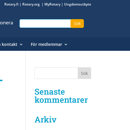
Rotary.fi
|
Rotary.org
|
MyRotary
|
Ungdomsutbyte
onera
a kontakt
För medlemmar
–
Senaste
kommentarer
Arkiv