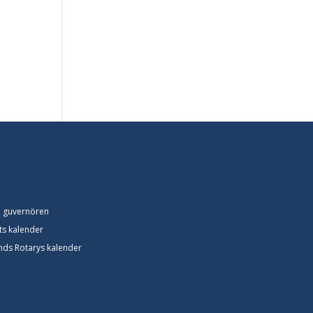
n guvernören
ets kalender
lands Rotarys kalender