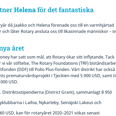
tner
Helena
för det fantastiska
ryår då Jaakko och Helena förenade oss till en varmhjärtad
er och låter Rotary ansluta oss till likasinnade människor – ö
nya året
ney har satt som mål, att Rotary ökar sitt inflytande. Tack
 vi vår stiftelse, The Rotary Foundations (TRF) biståndsarbe
fonden (DDF) till Polio Plus-fonden. Vårt distrikt har också
rants prematurvårdsprojekt i Tjeckien med 5 000 USD, samt ti
 000 USD.
e. Distriktsstipendierna (District Grant), sammanlagt 8 950
yklubbarna i Laihia, Nykarleby, Seinäjoki Lakeus och
 060 USD, kan för rotaryåret 2020–2021 sökas senast