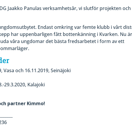
 IPDG Jaakko Panulas verksamhetsår, vi slutför projekten och
ungdomsutbytet. Endast omkring var femte klubb i vårt dist
skepp har uppenbarligen fått bottenkänning i Kvarken. Nu ä
bjuda våra ungdomar det bästa fredsarbetet i form av ett
sommarläger.
der
9, Vasa och 16.11.2019, Seinäjoki
.-29.3.2020, Kalajoki
 och partner Kimmo!
_______
236