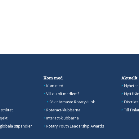
Kom med
Aktuellt
Kom med
Nyheter
Vill du bli medlem?
Nytt frå
Sök närmaste Rotaryklubb
Distrikt
striktet
Rotaract-klubbarna
Till Fin
ojekt
Interact-klubbarna
globala stipendier
Rotary Youth Leadership Awards