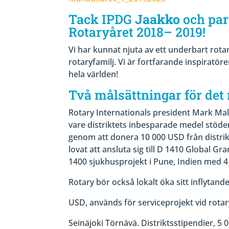
Tack IPDG
Jaakko
och par
Rotaryåret 2018– 2019!
Vi har kunnat njuta av ett underbart rota
rotaryfamilj. Vi är fortfarande inspiratör
hela världen!
Två målsättningar för det 
Rotary Internationals president Mark Malo
vare distriktets inbesparade medel stöder
genom att donera 10 000 USD från distrikt
lovat att ansluta sig till D 1410 Global G
1400 sjukhusprojekt i Pune, Indien med 4
Rotary bör också lokalt öka sitt inflytand
USD, används för serviceprojekt vid rotar
Seinäjoki Törnävä. Distriktsstipendier, 5