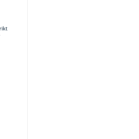
rikt
r