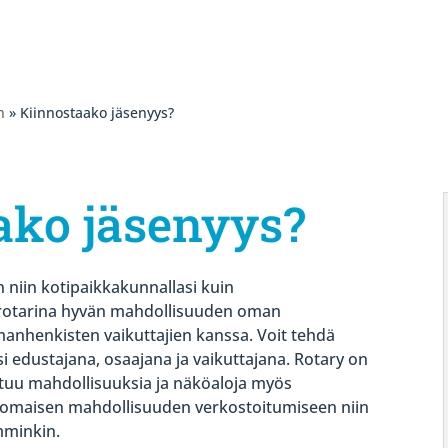
n
» Kiinnostaako jäsenyys?
ako jäsenyys?
n niin kotipaikkakunnallasi kuin
t rotarina hyvän mahdollisuuden oman
anhenkisten vaikuttajien kanssa. Voit tehdä
i edustajana, osaajana ja vaikuttajana. Rotary on
utuu mahdollisuuksia ja näköaloja myös
nomaisen mahdollisuuden verkostoitumiseen niin
emminkin.