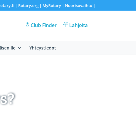
otary.fi
Rotary.org
MyRotary |
Nuorisovaihto
|
|
|
Club Finder
Lahjoita
Jäsenille
Yhteystiedot
s?