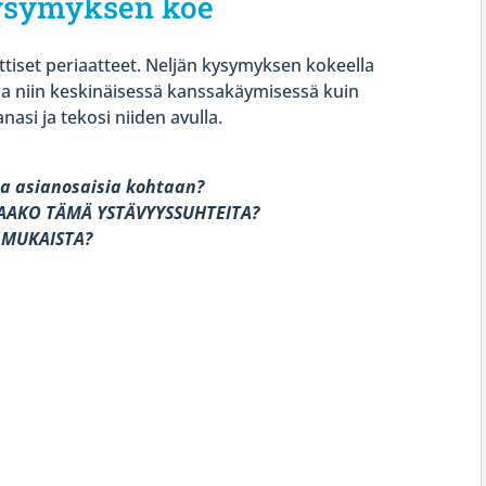
ysymyksen koe
tiset periaatteet. Neljän kysymyksen kokeella
a niin keskinäisessä kanssakäymisessä kuin
nasi ja tekosi niiden avulla.
a asianosaisia kohtaan?
TAAKO TÄMÄ YSTÄVYYSSUHTEITA?
N MUKAISTA?