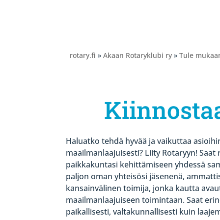
rotary.fi
»
Akaan Rotaryklubi ry
»
Tule mukaa
Kiinnosta
Haluatko tehdä hyvää ja vaikuttaa asioihi
maailmanlaajuisesti? Liity Rotaryyn! Saa
paikkakuntasi kehittämiseen yhdessä sam
paljon oman yhteisösi jäsenenä, ammattis
kansainvälinen toimija, jonka kautta ava
maailmanlaajuiseen toimintaan. Saat eri
paikallisesti, valtakunnallisesti kuin laaj