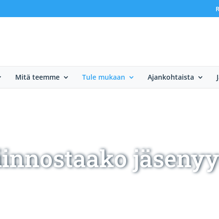
R
Mitä teemme
Tule mukaan
Ajankohtaista
iinnostaako jäsenyy