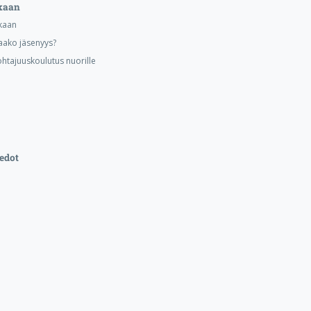
kaan
kaan
aako jäsenyys?
ohtajuuskoulutus nuorille
edot