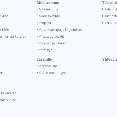
Mitä teemme
Tule mu
Mitä teemme
Tule mu
nkilöt
Nuorisovaihto
Kiinnost
Projektit
RYLA – J
ä 1390
Varainhankinta ja lahjoitukset
invälistä Rotarya
Yhteiset projektit
Rotaract ja Interact
Yhteistyö
Jäsenille
Yhteysti
Jäsensivusto
ri
Klubin omat ohjeet
kalenteriin
at piirissä
t