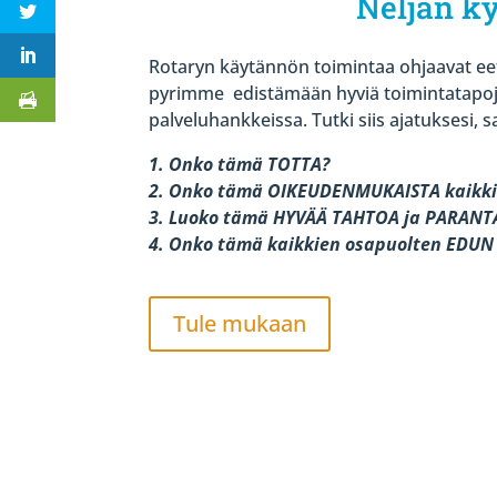
Neljän k
Rotaryn käytännön toimintaa ohjaavat eet
pyrimme
edistämään hyviä toimintatapoj
palveluhankkeissa. Tutki siis ajatuksesi, sa
1. Onko tämä TOTTA?
2. Onko tämä OIKEUDENMUKAISTA kaikki
3. Luoko tämä HYVÄÄ TAHTOA ja PARAN
4. Onko tämä kaikkien osapuolten EDU
Tule mukaan