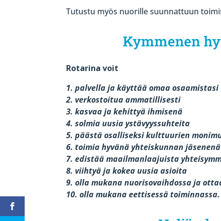
Tutustu myös nuorille suunnattuun toim
Kymmenen hyvä
Rotarina voit
1. palvella ja käyttää omaa osaamistasi
2. verkostoitua ammatillisesti
3. kasvaa ja kehittyä ihmisenä
4. solmia uusia ystävyyssuhteita
5. päästä osalliseksi kulttuurien moni
6. toimia hyvänä yhteiskunnan jäsenenä
7. edistää maailmanlaajuista yhteisym
8. viihtyä ja kokea uusia asioita
9. olla mukana nuorisovaihdossa ja ottaa
10. olla mukana eettisessä toiminnassa.