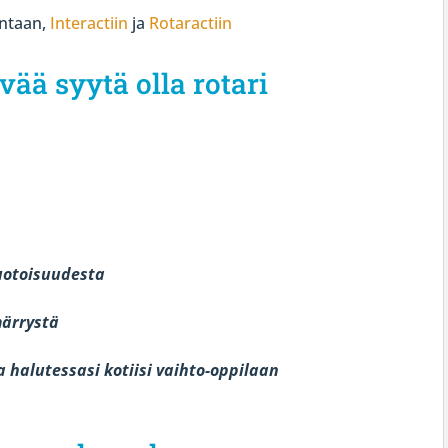
intaan,
Interactiin
ja
Rotaractiin
ä syytä olla rotari
muotoisuudesta
märrystä
 halutessasi kotiisi vaihto-oppilaan