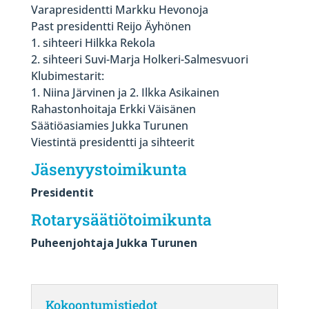
Varapresidentti Markku Hevonoja
Past presidentti Reijo Äyhönen
1. sihteeri Hilkka Rekola
2. sihteeri Suvi-Marja Holkeri-Salmesvuori
Klubimestarit:
1. Niina Järvinen ja 2. Ilkka Asikainen
Rahastonhoitaja Erkki Väisänen
Säätiöasiamies Jukka Turunen
Viestintä presidentti ja sihteerit
Jäsenyystoimikunta
Presidentit
Rotarysäätiötoimikunta
Puheenjohtaja Jukka Turunen
Kokoontumistiedot