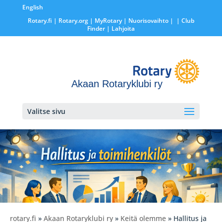
English
Rotary.fi
|
Rotary.org
|
MyRotary |
Nuorisovaihto
|
| Club
Finder
| Lahjoita
Akaan Rotaryklubi ry
Valitse sivu
rotary.fi
»
Akaan Rotaryklubi ry
»
Keitä olemme
» Hallitus ja