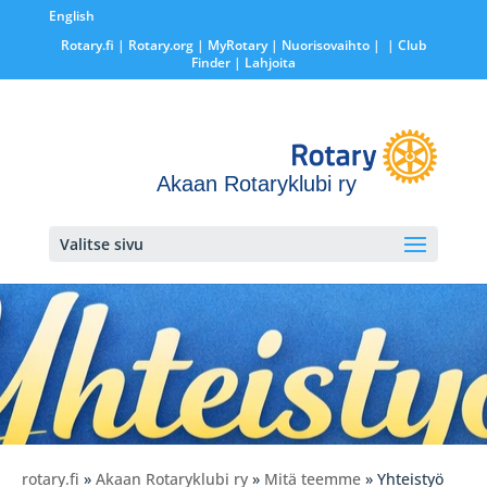
English
Rotary.fi
|
Rotary.org
|
MyRotary |
Nuorisovaihto
|
| Club
Finder
| Lahjoita
Akaan Rotaryklubi ry
Valitse sivu
rotary.fi
»
Akaan Rotaryklubi ry
»
Mitä teemme
» Yhteistyö