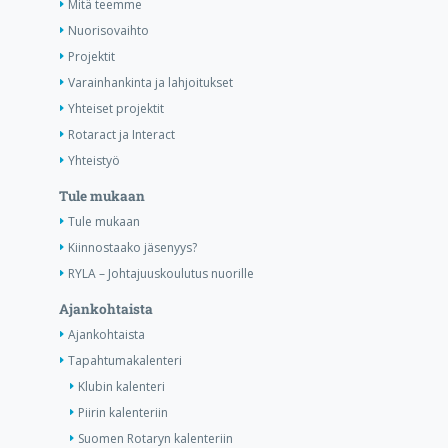
Mitä teemme
Nuorisovaihto
Projektit
Varainhankinta ja lahjoitukset
Yhteiset projektit
Rotaract ja Interact
Yhteistyö
Tule mukaan
Tule mukaan
Kiinnostaako jäsenyys?
RYLA – Johtajuuskoulutus nuorille
Ajankohtaista
Ajankohtaista
Tapahtumakalenteri
Klubin kalenteri
Piirin kalenteriin
Suomen Rotaryn kalenteriin