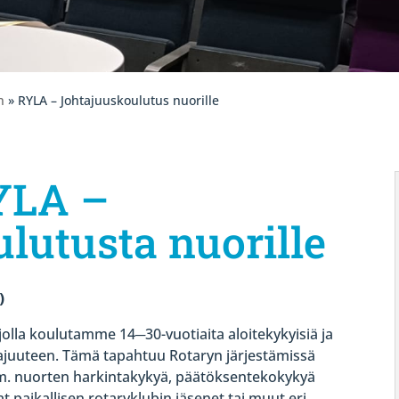
n
» RYLA – Johtajuuskoulutus nuorille
YLA –
lutusta nuorille
)
jolla koulutamme 14
─
30-vuotiaita aloitekykyisiä ja
tajuuteen. Tämä tapahtuu Rotaryn järjestämissä
mm. nuorten harkintakykyä, päätöksentekokykyä
at paikallisen rotaryklubin jäsenet tai muut eri