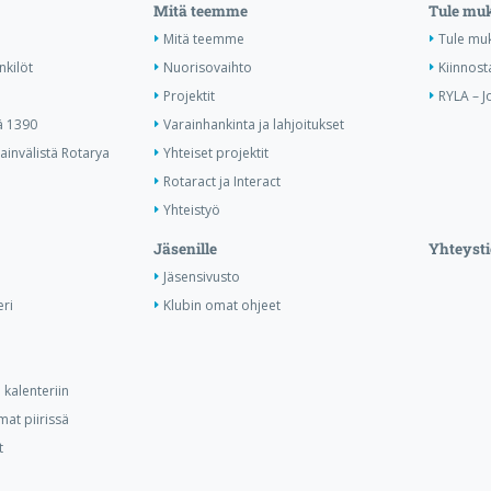
Mitä teemme
Tule mu
Mitä teemme
Tule mu
nkilöt
Nuorisovaihto
Kiinnost
Projektit
RYLA – J
ä 1390
Varainhankinta ja lahjoitukset
invälistä Rotarya
Yhteiset projektit
Rotaract ja Interact
Yhteistyö
Jäsenille
Yhteysti
Jäsensivusto
ri
Klubin omat ohjeet
kalenteriin
at piirissä
t