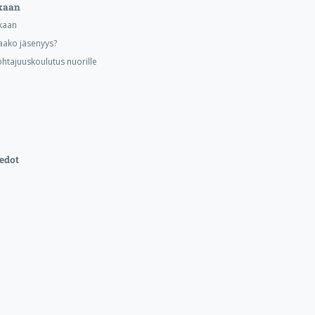
kaan
kaan
aako jäsenyys?
ohtajuuskoulutus nuorille
edot