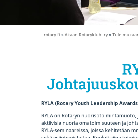
rotary.fi
»
Akaan Rotaryklubi ry
»
Tule mukaa
R
Johtajuuskou
RYLA (Rotary Youth Leadership Awards
RYLA on Rotaryn nuorisotoimintamuoto, 
aktiivisia nuoria omatoimisuuteen ja joh
RYLA-seminaareissa, joissa kehitetään 
sekä esiintymistaitoa. Kouluttajina toimiv