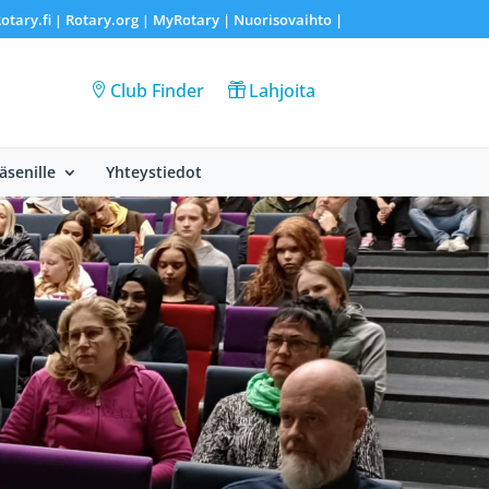
otary.fi
Rotary.org
MyRotary |
Nuorisovaihto
|
|
|
Club Finder
Lahjoita
Jäsenille
Yhteystiedot