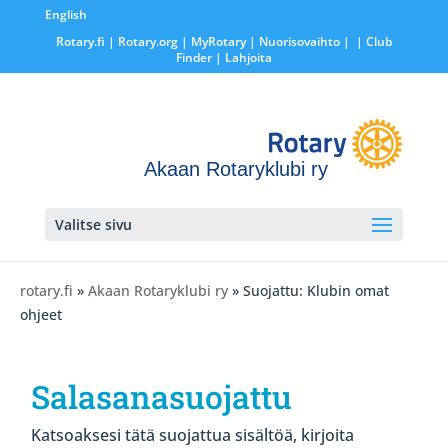
English
Rotary.fi
|
Rotary.org
|
MyRotary |
Nuorisovaihto
|
| Club
Finder
| Lahjoita
Akaan Rotaryklubi ry
Valitse sivu
rotary.fi
»
Akaan Rotaryklubi ry
» Suojattu: Klubin omat
ohjeet
Salasanasuojattu
Katsoaksesi tätä suojattua sisältöä, kirjoita