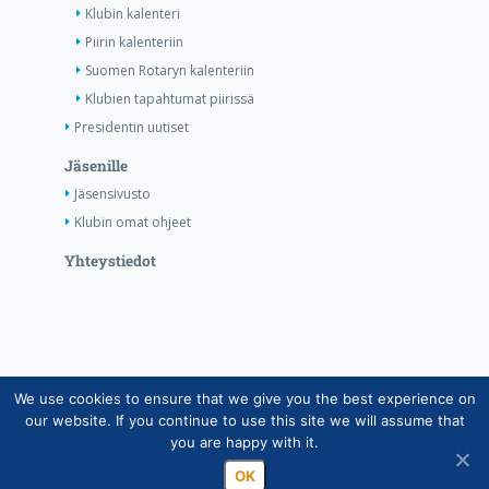
Klubin kalenteri
Piirin kalenteriin
Suomen Rotaryn kalenteriin
Klubien tapahtumat piirissä
Presidentin uutiset
Jäsenille
Jäsensivusto
Klubin omat ohjeet
Yhteystiedot
We use cookies to ensure that we give you the best experience on
Copyright © Suomen Rotarypalvelu ry 2026 |
our website. If you continue to use this site we will assume that
Jäsentietojärjestelmän tietosuojaseloste
|
Henkilötietojen
you are happy with it.
käsittely Rotarytoiminnassa
OK