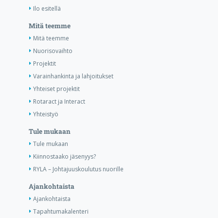
Ilo esitellä
Mitä teemme
Mitä teemme
Nuorisovaihto
Projektit
Varainhankinta ja lahjoitukset
Yhteiset projektit
Rotaract ja Interact
Yhteistyö
Tule mukaan
Tule mukaan
Kiinnostaako jäsenyys?
RYLA – Johtajuuskoulutus nuorille
Ajankohtaista
Ajankohtaista
Tapahtumakalenteri