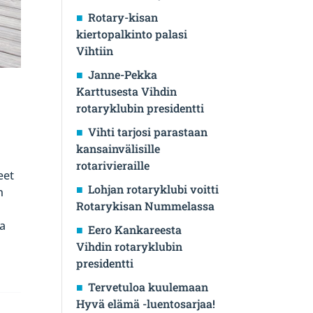
Rotary-kisan
kiertopalkinto palasi
Vihtiin
Janne-Pekka
Karttusesta Vihdin
rotaryklubin presidentti
Vihti tarjosi parastaan
kansainvälisille
rotarivieraille
eet
Lohjan rotaryklubi voitti
n
Rotarykisan Nummelassa
ja
Eero Kankareesta
Vihdin rotaryklubin
presidentti
Tervetuloa kuulemaan
Hyvä elämä -luentosarjaa!