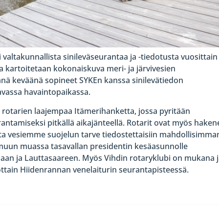
ltakunnallista sinileväseurantaa ja -tiedotusta vuosittain
kartoitetaan kokonaiskuva meri- ja järvivesien
 tänä keväänä sopineet SYKEn kanssa sinilevätiedon
avassa havaintopaikassa.
 rotarien laajempaa Itämerihanketta, jossa pyritään
antamiseksi pitkällä aikajänteellä. Rotarit ovat myös haken
tta vesiemme suojelun tarve tiedostettaisiin mahdollisimma
u muun muassa tasavallan presidentin kesäasunnolle
isaan ja Lauttasaareen. Myös Vihdin rotaryklubi on mukana 
kottain Hiidenrannan venelaiturin seurantapisteessä.