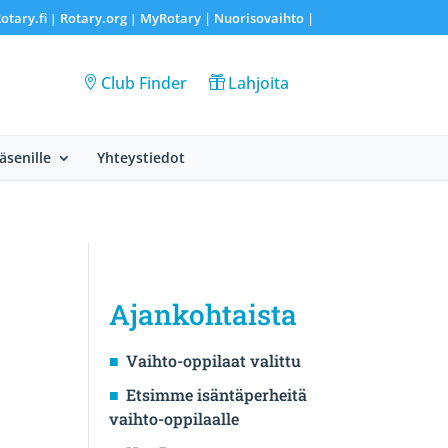
otary.fi
Rotary.org
MyRotary |
Nuorisovaihto
|
|
|
Club Finder
Lahjoita
Jäsenille
Yhteystiedot
Ajankohtaista
Vaihto-oppilaat valittu
Etsimme isäntäperheitä
vaihto-oppilaalle