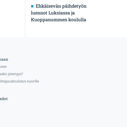
Ehkäisevän päihdetyön
luennot Luksiassa ja
Kuoppanummen koululla
kaan
kaan
aako jäsenyys?
ohtajuuskoulutus nuorille
edot