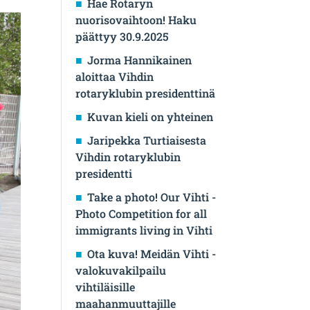
Hae Rotaryn
nuorisovaihtoon! Haku
päättyy 30.9.2025
Jorma Hannikainen
aloittaa Vihdin
rotaryklubin presidenttinä
Kuvan kieli on yhteinen
Jaripekka Turtiaisesta
Vihdin rotaryklubin
presidentti
Take a photo! Our Vihti -
Photo Competition for all
immigrants living in Vihti
Ota kuva! Meidän Vihti -
valokuvakilpailu
vihtiläisille
maahanmuuttajille