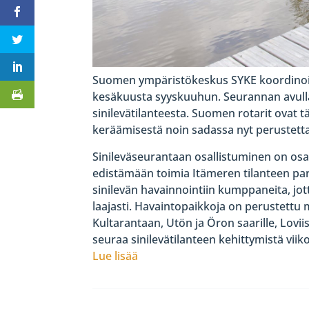
Suomen ympäristökeskus SYKE koordinoi va
kesäkuusta syyskuuhun. Seurannan avulla 
sinilevätilanteesta. Suomen rotarit ovat
keräämisestä noin sadassa nyt perustett
Sinileväseurantaan osallistuminen on osa
edistämään toimia Itämeren tilanteen par
sinilevän havainnointiin kumppaneita, jo
laajasti. Havaintopaikkoja on perustett
Kultarantaan, Utön ja Öron saarille, Lovi
seuraa sinilevätilanteen kehittymistä vii
Lue lisää