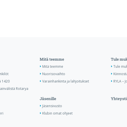
Mitä teemme
Tule mu
Mitä teemme
Tule mu
nkilöt
Nuorisovaihto
Kiinnost
ä 1420
Varainhankinta ja lahjoitukset
RYLA – J
invälistä Rotarya
Jäsenille
Yhteysti
Jäsensivusto
ri
Klubin omat ohjeet