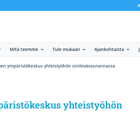
R
Mitä teemme
Tule mukaan
Ajankohtaista
men ympäristökeskus yhteistyöhön sinileväseurannassa
päristökeskus yhteistyöhön