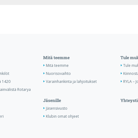
Mitä teemme
Tule mu
Mitä teemme
Tule mu
nkilöt
Nuorisovaihto
Kiinnost
ä 1420
Varainhankinta ja lahjoitukset
RYLA – J
invälistä Rotarya
Jäsenille
Yhteysti
Jäsensivusto
ri
Klubin omat ohjeet