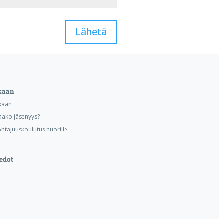
Lähetä
kaan
kaan
aako jäsenyys?
ohtajuuskoulutus nuorille
edot