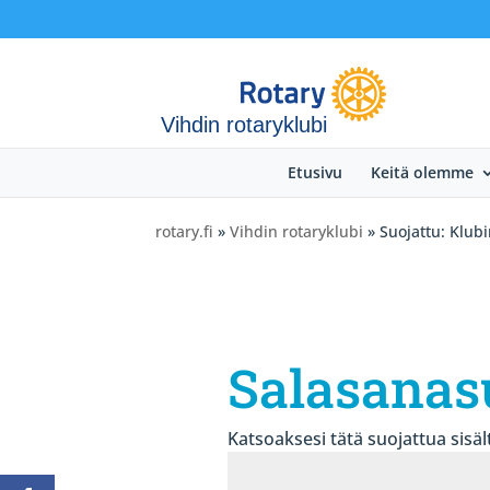
Vihdin rotaryklubi
Etusivu
Keitä olemme
rotary.fi
»
Vihdin rotaryklubi
» Suojattu: Klub
Salasanas
Katsoaksesi tätä suojattua sisält