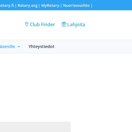
otary.fi
Rotary.org
MyRotary |
Nuorisovaihto
|
|
|
Club Finder
Lahjoita
Jäsenille
Yhteystiedot