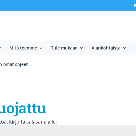
R
Mitä teemme
Tule mukaan
Ajankohtaista
in omat ohjeet
uojattu
öä, kirjoita salasana alle: