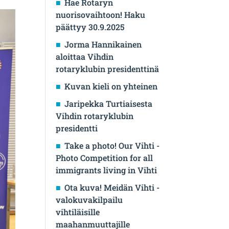
Hae Rotaryn
nuorisovaihtoon! Haku
päättyy 30.9.2025
Jorma Hannikainen
aloittaa Vihdin
rotaryklubin presidenttinä
Kuvan kieli on yhteinen
Jaripekka Turtiaisesta
Vihdin rotaryklubin
presidentti
Take a photo! Our Vihti -
Photo Competition for all
immigrants living in Vihti
Ota kuva! Meidän Vihti -
valokuvakilpailu
vihtiläisille
maahanmuuttajille