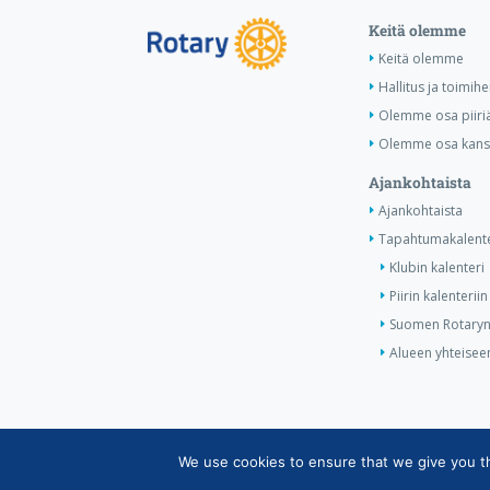
Keitä olemme
Keitä olemme
Hallitus ja toimihe
Olemme osa piiri
Olemme osa kansa
Ajankohtaista
Ajankohtaista
Tapahtumakalente
Klubin kalenteri
Piirin kalenteriin
Suomen Rotaryn 
Alueen yhteiseen
We use cookies to ensure that we give you the
Copyright © Suomen Rotarypalvelu ry 2026 |
Jäsent