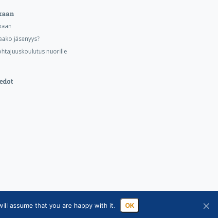
kaan
kaan
aako jäsenyys?
ohtajuuskoulutus nuorille
edot
ill assume that you are happy with it.
OK
ssa