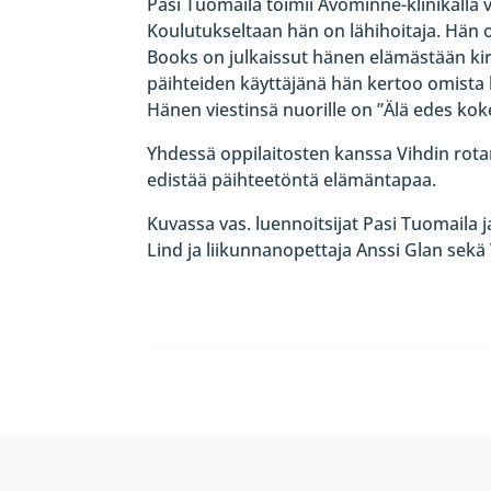
Pasi Tuomaila toimii Avominne-klinikalla
Koulutukseltaan hän on lähihoitaja. Hä
Books on julkaissut hänen elämästään ki
päihteiden käyttäjänä hän kertoo omista 
Hänen viestinsä nuorille on ”Älä edes koke
Yhdessä oppilaitosten kanssa Vihdin rotaryk
edistää päihteetöntä elämäntapaa.
Kuvassa vas. luennoitsijat Pasi Tuomaila 
Lind ja liikunnanopettaja Anssi Glan sekä