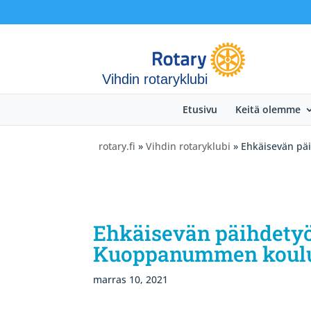
Vihdin rotaryklubi
Etusivu
Keitä olemme
rotary.fi
»
Vihdin rotaryklubi
» Ehkäisevän pä
Ehkäisevän päihdetyö
Kuoppanummen koulu
marras 10, 2021