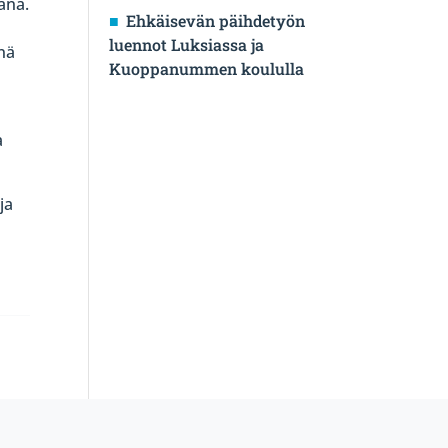
ana.
Ehkäisevän päihdetyön
luennot Luksiassa ja
enä
Kuoppanummen koululla
a
ja