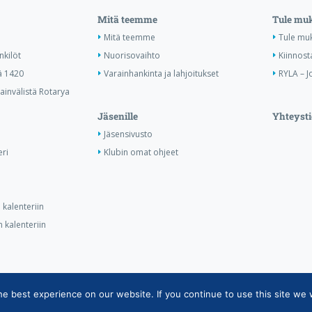
Mitä teemme
Tule mu
Mitä teemme
Tule mu
nkilöt
Nuorisovaihto
Kiinnost
ä 1420
Varainhankinta ja lahjoitukset
RYLA – J
invälistä Rotarya
Jäsenille
Yhteysti
Jäsensivusto
ri
Klubin omat ohjeet
kalenteriin
 kalenteriin
 best experience on our website. If you continue to use this site we w
ietojärjestelmän tietosuojaseloste
|
Henkilötietojen käsittely Rotarytoiminna