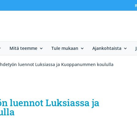
R
Mitä teemme
Tule mukaan
Ajankohtaista
ihdetyön luennot Luksiassa ja Kuoppanummen koululla
n luennot Luksiassa ja
lla