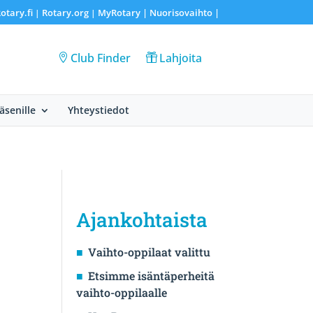
otary.fi
Rotary.org
MyRotary |
Nuorisovaihto
|
|
|
Club Finder
Lahjoita
Jäsenille
Yhteystiedot
Ajankohtaista
Vaihto-oppilaat valittu
Etsimme isäntäperheitä
vaihto-oppilaalle