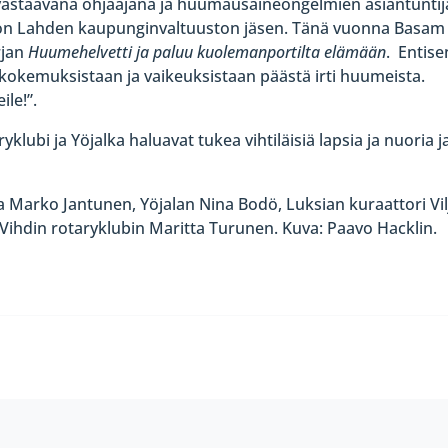
 vastaavana ohjaajana ja huumausaineongelmien asiantuntij
n on Lahden kaupunginvaltuuston jäsen. Tänä vuonna Basam
rjan
Huumehelvetti ja paluu kuolemanportilta elämään
. Entis
kokemuksistaan ja vaikeuksistaan päästä irti huumeista.
ile!”.
lubi ja Yöjalka haluavat tukea vihtiläisiä lapsia ja nuoria j
ja Marko Jantunen, Yöjalan Nina Bodö, Luksian kuraattori Vil
 Vihdin rotaryklubin Maritta Turunen. Kuva: Paavo Hacklin.