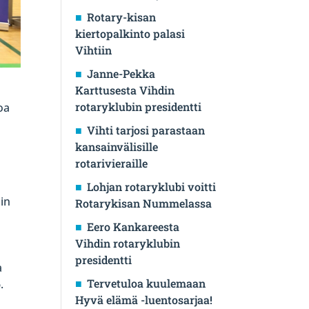
Rotary-kisan
kiertopalkinto palasi
Vihtiin
Janne-Pekka
Karttusesta Vihdin
.
rotaryklubin presidentti
oa
Vihti tarjosi parastaan
kansainvälisille
rotarivieraille
Lohjan rotaryklubi voitti
sin
Rotarykisan Nummelassa
Eero Kankareesta
Vihdin rotaryklubin
presidentti
a
Tervetuloa kuulemaan
.
Hyvä elämä -luentosarjaa!