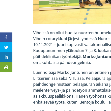
Vihdissä on ollut huolta nuorten huumeko
Vihdin rotaryklubi järjesti yhdessä Nuor
10.11.2021 – juuri sopivasti valtakunnallis
Kuoppanummen yläkoulun 7. ja 8. luokan o
päihdeklinikan työntekijät
Marko Jantun
omakohtaisia päihdeongelmia.
Luennoitsija Marko Jantunen on entinen j
Elitserienissä sekä NHL:ssä. Pelaajaura a
päihdeongelmistaan pelaajauran aikana j
mielenterveys- ja päihdetyön ammattilais
asiakkuuspäällikkönä. Hänen työhönsä ku
ehkäisevää työtä, kuten luentoja kouluill