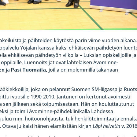
keiluista ja päihteiden käytöstä parin viime vuoden aikana
isopalvelu Yöjalan kanssa kaksi ehkäisevän päihdetyön luent
ella ehkäisevän päihdetyön viikolla – Luksian opiskelijoille ja
ppilaille. Luennoitsijat ovat lahtelaisen Avominne-
en
ja
Pasi Tuomaila,
joilla on molemmilla takanaan
ääkiekkoilija, joka on pelannut Suomen SM-liigassa ja Ruot
joittui vuosille 1990-2010. Jantunen on kertonut avoimesti
a sen jälkeen sekä toipumisestaan. Hän on kouluttautunut
eksi ja toimii Avominne-päihdeklinikalla Lahdessa
uluu mm. hoitoonohjausta, tukihenkilötoimintaa ja ennalt
a. Otava julkaisi hänen elämästään kirjan
Läpi helvetin
v. 2016