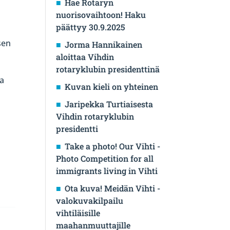
Hae Rotaryn
nuorisovaihtoon! Haku
päättyy 30.9.2025
sen
Jorma Hannikainen
aloittaa Vihdin
rotaryklubin presidenttinä
la
Kuvan kieli on yhteinen
Jaripekka Turtiaisesta
Vihdin rotaryklubin
presidentti
Take a photo! Our Vihti -
Photo Competition for all
immigrants living in Vihti
Ota kuva! Meidän Vihti -
valokuvakilpailu
vihtiläisille
maahanmuuttajille