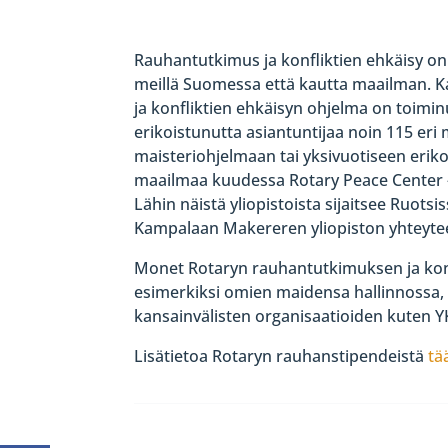
Rauhantutkimus ja konfliktien ehkäisy on t
meillä Suomessa että kautta maailman. 
ja konfliktien ehkäisyn ohjelma on toimi
erikoistunutta asiantuntijaa noin 115 eri
maisteriohjelmaan tai yksivuotiseen eriko
maailmaa kuudessa Rotary Peace Center -
Lähin näistä yliopistoista sijaitsee Ruo
Kampalaan Makereren yliopiston yhteyte
Monet Rotaryn rauhantutkimuksen ja konf
esimerkiksi omien maidensa hallinnossa,
kansainvälisten organisaatioiden kuten Y
Lisätietoa Rotaryn rauhanstipendeistä
tä