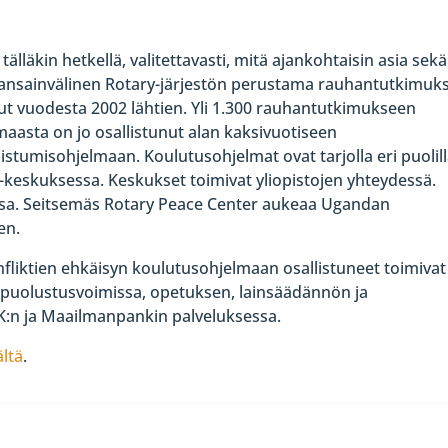
älläkin hetkellä, valitettavasti, mitä ajankohtaisin asia sekä
Kansainvälinen Rotary-järjestön perustama rauhantutkimuk
nut vuodesta 2002 lähtien. Yli 1.300 rauhantutkimukseen
 maasta on jo osallistunut alan kaksivuotiseen
istumisohjelmaan. Koulutusohjelmat ovat tarjolla eri puolil
keskuksessa. Keskukset toimivat yliopistojen yhteydessä.
tsissa. Seitsemäs Rotary Peace Center aukeaa Ugandan
en.
liktien ehkäisyn koulutusohjelmaan osallistuneet toimivat
 puolustusvoimissa, opetuksen, lainsäädännön ja
K:n ja Maailmanpankin palveluksessa.
ältä
.