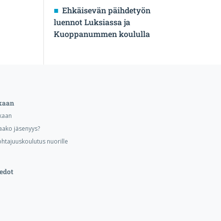
Ehkäisevän päihdetyön
luennot Luksiassa ja
Kuoppanummen koululla
kaan
kaan
aako jäsenyys?
ohtajuuskoulutus nuorille
edot