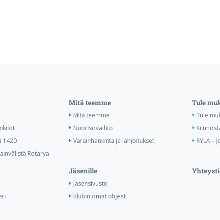
Mitä teemme
Tule mu
Mitä teemme
Tule mu
nkilöt
Nuorisovaihto
Kiinnost
ä 1420
Varainhankinta ja lahjoitukset
RYLA – J
invälistä Rotarya
Jäsenille
Yhteysti
Jäsensivusto
ri
Klubin omat ohjeet