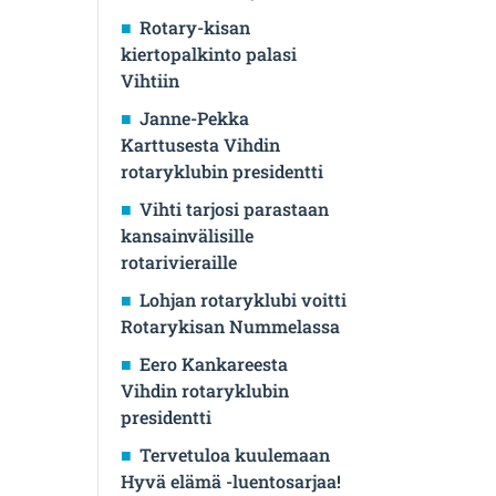
Rotary-kisan
kiertopalkinto palasi
Vihtiin
Janne-Pekka
Karttusesta Vihdin
rotaryklubin presidentti
Vihti tarjosi parastaan
kansainvälisille
rotarivieraille
Lohjan rotaryklubi voitti
Rotarykisan Nummelassa
Eero Kankareesta
Vihdin rotaryklubin
presidentti
Tervetuloa kuulemaan
Hyvä elämä -luentosarjaa!