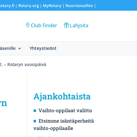
otary.fi
Rotary.org
MyRotary |
Nuorisovaihto
|
|
|
Club Finder
Lahjoita
Jäsenille
Yhteystiedot
. – Rotaryn vuosipäivä
Ajankohtaista
yn
Vaihto-oppilaat valittu
Etsimme isäntäperheitä
vaihto-oppilaalle