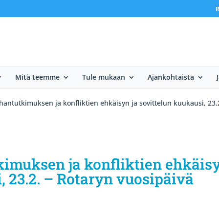
R
Mitä teemme
Tule mukaan
Ajankohtaista
antutkimuksen ja konfliktien ehkäisyn ja sovittelun kuukausi, 23.2
imuksen ja konfliktien ehkäis
, 23.2. – Rotaryn vuosipäivä