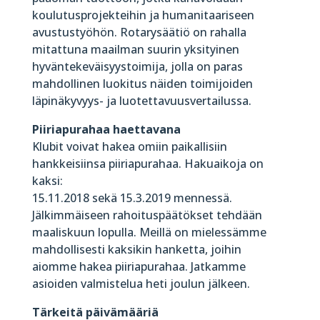
koulutusprojekteihin ja humanitaariseen
avustustyöhön. Rotarysäätiö on rahalla
mitattuna maailman suurin yksityinen
hyväntekeväisyystoimija, jolla on paras
mahdollinen luokitus näiden toimijoiden
läpinäkyvyys- ja luotettavuusvertailussa.
Piiriapurahaa haettavana
Klubit voivat hakea omiin paikallisiin
hankkeisiinsa piiriapurahaa. Hakuaikoja on
kaksi:
15.11.2018 sekä 15.3.2019 mennessä.
Jälkimmäiseen rahoituspäätökset tehdään
maaliskuun lopulla. Meillä on mielessämme
mahdollisesti kaksikin hanketta, joihin
aiomme hakea piiriapurahaa. Jatkamme
asioiden valmistelua heti joulun jälkeen.
Tärkeitä päivämääriä