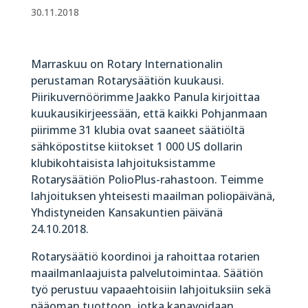
30.11.2018
Marraskuu on Rotary Internationalin
perustaman Rotarysäätiön kuukausi.
Piirikuvernöörimme Jaakko Panula kirjoittaa
kuukausikirjeessään, että kaikki Pohjanmaan
piirimme 31 klubia ovat saaneet säätiöltä
sähköpostitse kiitokset 1 000 US dollarin
klubikohtaisista lahjoituksistamme
Rotarysäätiön PolioPlus-rahastoon. Teimme
lahjoituksen yhteisesti maailman poliopäivänä,
Yhdistyneiden Kansakuntien päivänä
24.10.2018.
Rotarysäätiö koordinoi ja rahoittaa rotarien
maailmanlaajuista palvelutoimintaa. Säätiön
työ perustuu vapaaehtoisiin lahjoituksiin sekä
pääoman tuottoon, jotka kanavoidaan