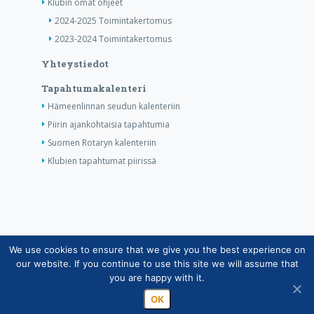
Klubin omat ohjeet
2024-2025 Toimintakertomus
2023-2024 Toimintakertomus
Yhteystiedot
Tapahtumakalenteri
Hämeenlinnan seudun kalenteriin
Piirin ajankohtaisia tapahtumia
Suomen Rotaryn kalenteriin
Klubien tapahtumat piirissä
We use cookies to ensure that we give you the best experience on
Copyright © Suomen Rotarypalvelu ry 2026 |
our website. If you continue to use this site we will assume that
Jäsentietojärjestelmän tietosuojaseloste
|
Henkilötietojen
you are happy with it.
käsittely Rotarytoiminnassa
OK