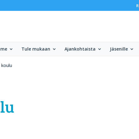
R
mme
Tule mukaan
Ajankohtaista
Jäsenille
 koulu
lu