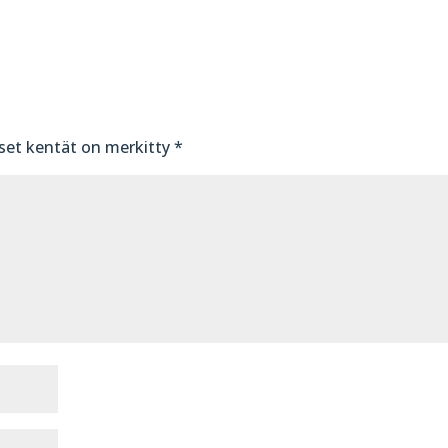
iset kentät on merkitty
*