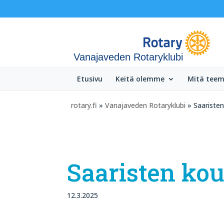
Vanajaveden Rotaryklubi
Etusivu
Keitä olemme
Mitä tee
rotary.fi
»
Vanajaveden Rotaryklubi
» Saaristen
Saaristen kou
12.3.2025