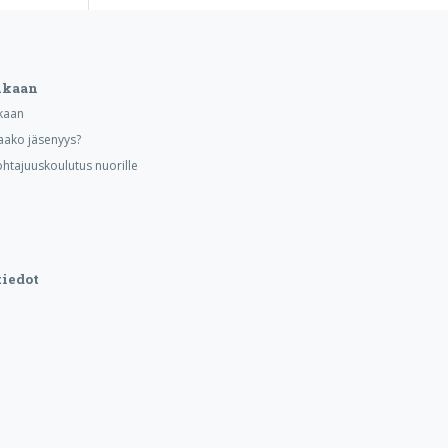
ukaan
kaan
aako jäsenyys?
ohtajuuskoulutus nuorille
iedot