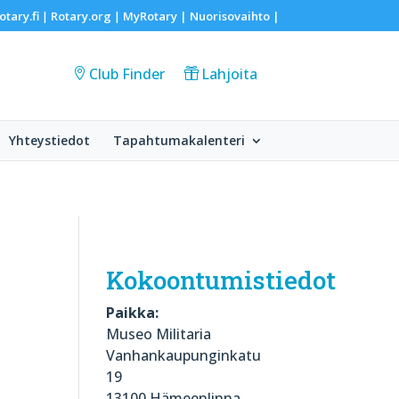
otary.fi
Rotary.org
MyRotary |
Nuorisovaihto
|
|
|
Club Finder
Lahjoita
Yhteystiedot
Tapahtumakalenteri
Kokoontumistiedot
Paikka:
Museo Militaria
Vanhankaupunginkatu
19
13100 Hämeenlinna