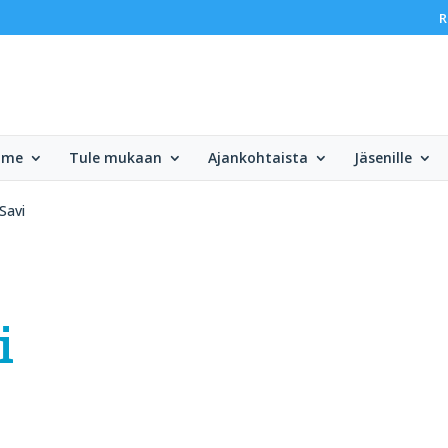
R
mme
Tule mukaan
Ajankohtaista
Jäsenille
Savi
i