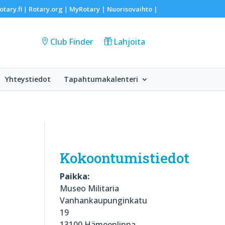
otary.fi
Rotary.org
MyRotary |
Nuorisovaihto
|
|
|
Club Finder
Lahjoita
Yhteystiedot
Tapahtumakalenteri
Kokoontumistiedot
Paikka:
Museo Militaria
Vanhankaupunginkatu
19
13100 Hämeenlinna