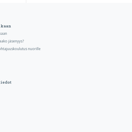
ukaan
kaan
aako jäsenyys?
ohtajuuskoulutus nuorille
iedot