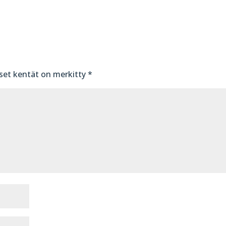
iset kentät on merkitty
*