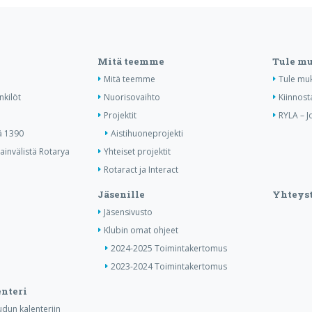
Mitä teemme
Tule m
Mitä teemme
Tule mu
nkilöt
Nuorisovaihto
Kiinnost
Projektit
RYLA – J
ä 1390
Aistihuoneprojekti
invälistä Rotarya
Yhteiset projektit
Rotaract ja Interact
Jäsenille
Yhteyst
Jäsensivusto
Klubin omat ohjeet
2024-2025 Toimintakertomus
2023-2024 Toimintakertomus
nteri
dun kalenteriin