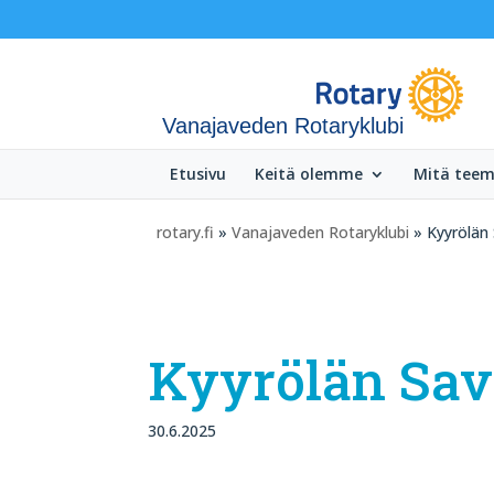
Vanajaveden Rotaryklubi
Etusivu
Keitä olemme
Mitä tee
rotary.fi
»
Vanajaveden Rotaryklubi
» Kyyrölän 
Kyyrölän Sav
30.6.2025