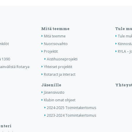
Mitä teemme
Tule m
Mitä teemme
Tule mu
nkilöt
Nuorisovaihto
Kiinnost
Projektit
RYLA – J
ä 1390
Aistihuoneprojekti
invälistä Rotarya
Yhteiset projektit
Rotaract ja Interact
Jäsenille
Yhteyst
Jäsensivusto
Klubin omat ohjeet
2024-2025 Toimintakertomus
2023-2024 Toimintakertomus
nteri