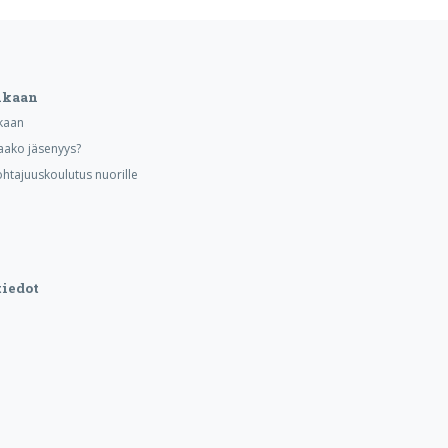
ukaan
kaan
aako jäsenyys?
ohtajuuskoulutus nuorille
iedot