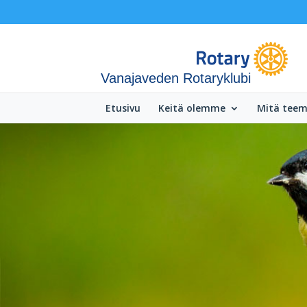
Vanajaveden Rotaryklubi
Etusivu
Keitä olemme
Mitä tee