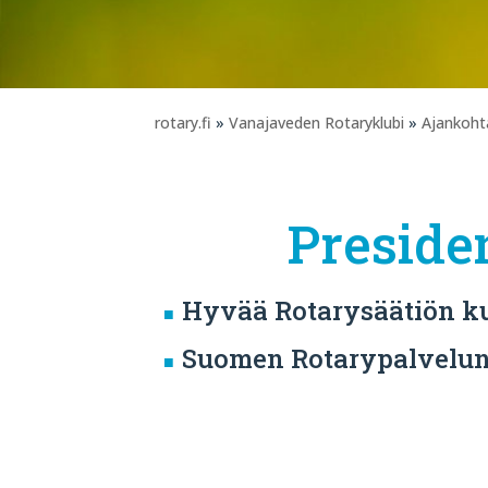
rotary.fi
»
Vanajaveden Rotaryklubi
»
Ajankoht
Preside
Hyvää Rotarysäätiön k
Suomen Rotarypalvelun t