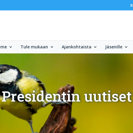
R
mme
Tule mukaan
Ajankohtaista
Jäsenille
Presidentin uutiset