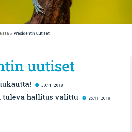
aista
» Presidentin uutiset
ntin uutiset
uukautta!
30.11. 2018
uleva hallitus valittu
25.11. 2018