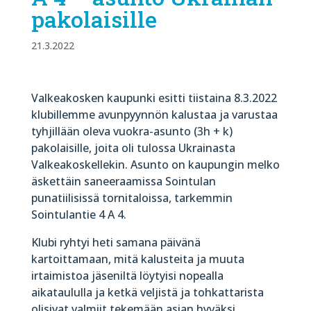
pakolaisille
21.3.2022
Valkeakosken kaupunki esitti tiistaina 8.3.2022
klubillemme avunpyynnön kalustaa ja varustaa
tyhjillään oleva vuokra-asunto (3h + k)
pakolaisille, joita oli tulossa Ukrainasta
Valkeakoskellekin. Asunto on kaupungin melko
äskettäin saneeraamissa Sointulan
punatiilisissä tornitaloissa, tarkemmin
Sointulantie 4 A 4.
Klubi ryhtyi heti samana päivänä
kartoittamaan, mitä kalusteita ja muuta
irtaimistoa jäseniltä löytyisi nopealla
aikataululla ja ketkä veljistä ja tohkattarista
olisivat valmiit tekemään asian hyväksi