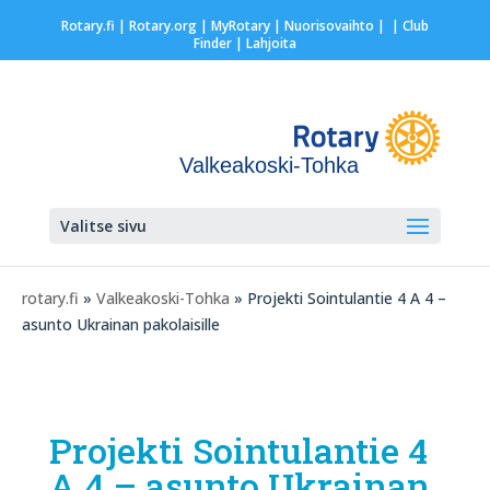
Rotary.fi
|
Rotary.org
|
MyRotary |
Nuorisovaihto
|
| Club
Finder
| Lahjoita
Valkeakoski-Tohka
Valitse sivu
rotary.fi
»
Valkeakoski-Tohka
» Projekti Sointulantie 4 A 4 –
asunto Ukrainan pakolaisille
Projekti Sointulantie 4
A 4 – asunto Ukrainan