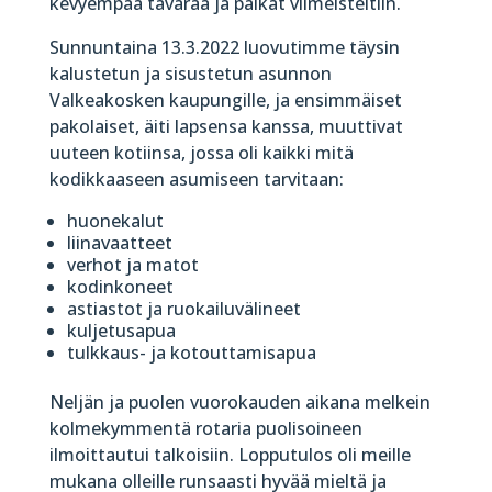
kevyempää tavaraa ja paikat viimeisteltiin.
Sunnuntaina 13.3.2022 luovutimme täysin
kalustetun ja sisustetun asunnon
Valkeakosken kaupungille, ja ensimmäiset
pakolaiset, äiti lapsensa kanssa, muuttivat
uuteen kotiinsa, jossa oli kaikki mitä
kodikkaaseen asumiseen tarvitaan:
huonekalut
liinavaatteet
verhot ja matot
kodinkoneet
astiastot ja ruokailuvälineet
kuljetusapua
tulkkaus- ja kotouttamisapua
Neljän ja puolen vuorokauden aikana melkein
kolmekymmentä rotaria puolisoineen
ilmoittautui talkoisiin. Lopputulos oli meille
mukana olleille runsaasti hyvää mieltä ja