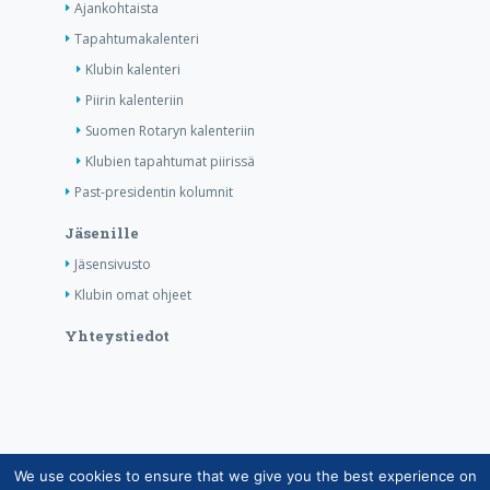
Ajankohtaista
Tapahtumakalenteri
Klubin kalenteri
Piirin kalenteriin
Suomen Rotaryn kalenteriin
Klubien tapahtumat piirissä
Past-presidentin kolumnit
Jäsenille
Jäsensivusto
Klubin omat ohjeet
Yhteystiedot
We use cookies to ensure that we give you the best experience on
Copyright © Suomen Rotarypalvelu ry 2026 |