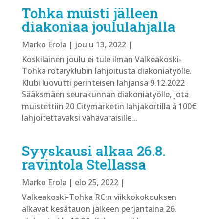
Tohka muisti jälleen
diakoniaa joululahjalla
Marko Erola
|
joulu 13, 2022
|
Koskilainen joulu ei tule ilman Valkeakoski-
Tohka rotaryklubin lahjoitusta diakoniatyölle.
Klubi luovutti perinteisen lahjansa 9.12.2022
Sääksmäen seurakunnan diakoniatyölle, jota
muistettiin 20 Citymarketin lahjakortilla á 100€
lahjoitettavaksi vähävaraisille...
Syyskausi alkaa 26.8.
ravintola Stellassa
Marko Erola
|
elo 25, 2022
|
Valkeakoski-Tohka RC:n viikkokokouksen
alkavat kesätauon jälkeen perjantaina 26.