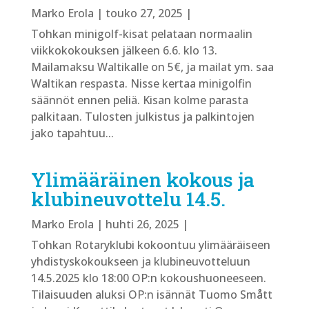
Marko Erola
|
touko 27, 2025
|
Tohkan minigolf-kisat pelataan normaalin
viikkokokouksen jälkeen 6.6. klo 13.
Mailamaksu Waltikalle on 5€, ja mailat ym. saa
Waltikan respasta. Nisse kertaa minigolfin
säännöt ennen peliä. Kisan kolme parasta
palkitaan. Tulosten julkistus ja palkintojen
jako tapahtuu...
Ylimääräinen kokous ja
klubineuvottelu 14.5.
Marko Erola
|
huhti 26, 2025
|
Tohkan Rotaryklubi kokoontuu ylimääräiseen
yhdistyskokoukseen ja klubineuvotteluun
14.5.2025 klo 18:00 OP:n kokoushuoneeseen.
Tilaisuuden aluksi OP:n isännät Tuomo Smått