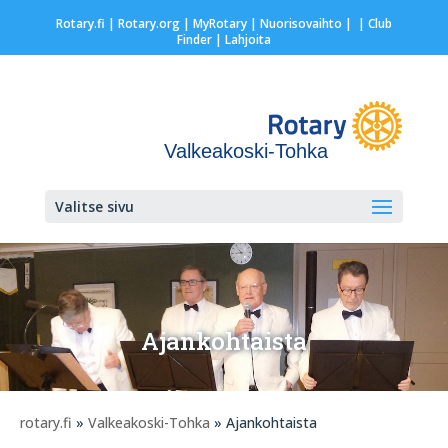
Rotary.fi
|
Rotary.org
|
MyRotary |
Nuorisovaihto
|
| Club
Finder
| Lahjoita
Valkeakoski-Tohka
Valitse sivu
Ajankohtaista
rotary.fi
»
Valkeakoski-Tohka
» Ajankohtaista