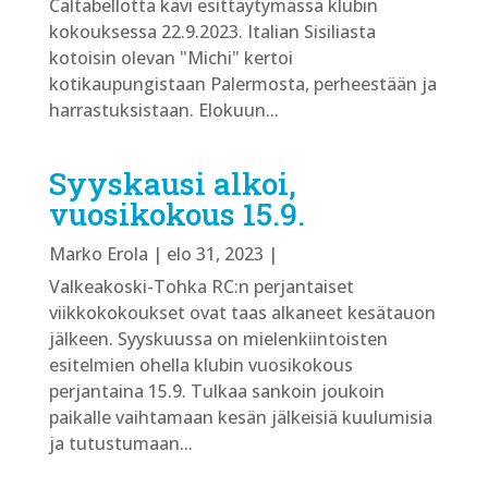
Caltabellotta kävi esittäytymässä klubin
kokouksessa 22.9.2023. Italian Sisiliasta
kotoisin olevan "Michi" kertoi
kotikaupungistaan Palermosta, perheestään ja
harrastuksistaan. Elokuun...
Syyskausi alkoi,
vuosikokous 15.9.
Marko Erola
|
elo 31, 2023
|
Valkeakoski-Tohka RC:n perjantaiset
viikkokokoukset ovat taas alkaneet kesätauon
jälkeen. Syyskuussa on mielenkiintoisten
esitelmien ohella klubin vuosikokous
perjantaina 15.9. Tulkaa sankoin joukoin
paikalle vaihtamaan kesän jälkeisiä kuulumisia
ja tutustumaan...