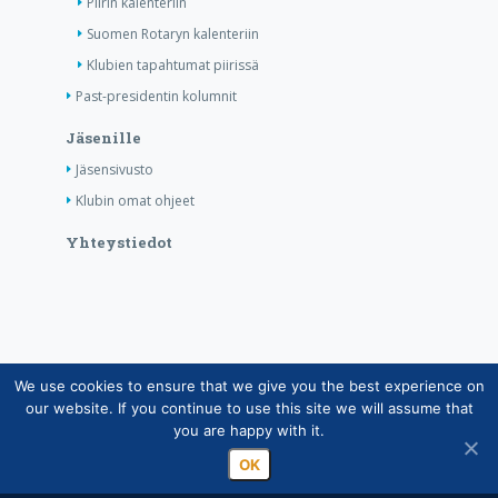
Piirin kalenteriin
Suomen Rotaryn kalenteriin
Klubien tapahtumat piirissä
Past-presidentin kolumnit
Jäsenille
Jäsensivusto
Klubin omat ohjeet
Yhteystiedot
We use cookies to ensure that we give you the best experience on
Copyright © Suomen Rotarypalvelu ry 2026 |
our website. If you continue to use this site we will assume that
Jäsentietojärjestelmän tietosuojaseloste
|
Henkilötietojen
you are happy with it.
käsittely Rotarytoiminnassa
OK