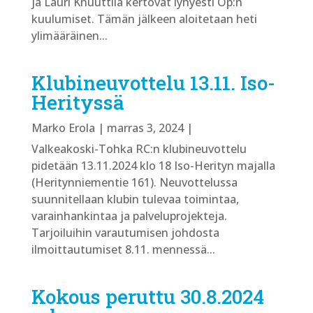
ja Lauri Knuuttila kertovat lyhyesti Op:n
kuulumiset. Tämän jälkeen aloitetaan heti
ylimääräinen...
Klubineuvottelu 13.11. Iso-
Herityssä
Marko Erola
|
marras 3, 2024
|
Valkeakoski-Tohka RC:n klubineuvottelu
pidetään 13.11.2024 klo 18 Iso-Herityn majalla
(Heritynniementie 161). Neuvottelussa
suunnitellaan klubin tulevaa toimintaa,
varainhankintaa ja palveluprojekteja.
Tarjoiluihin varautumisen johdosta
ilmoittautumiset 8.11. mennessä...
Kokous peruttu 30.8.2024