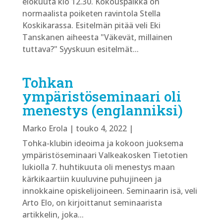
elokuuta klo 12.30. Kokouspaikka on
normaalista poiketen ravintola Stella
Koskikarassa. Esitelmän pitää veli Eki
Tanskanen aiheesta "Väkevät, millainen
tuttava?" Syyskuun esitelmät...
Tohkan
ympäristöseminaari oli
menestys (englanniksi)
Marko Erola
|
touko 4, 2022
|
Tohka-klubin ideoima ja kokoon juoksema
ympäristöseminaari Valkeakosken Tietotien
lukiolla 7. huhtikuuta oli menestys maan
kärkikaartiin kuuluvine puhujineen ja
innokkaine opiskelijoineen. Seminaarin isä, veli
Arto Elo, on kirjoittanut seminaarista
artikkelin, joka...