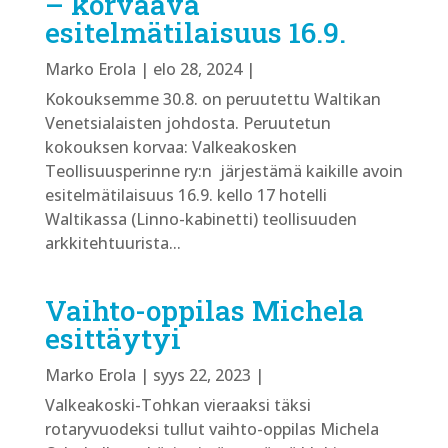
– korvaava
esitelmätilaisuus 16.9.
Marko Erola
|
elo 28, 2024
|
Kokouksemme 30.8. on peruutettu Waltikan
Venetsialaisten johdosta. Peruutetun
kokouksen korvaa: Valkeakosken
Teollisuusperinne ry:n järjestämä kaikille avoin
esitelmätilaisuus 16.9. kello 17 hotelli
Waltikassa (Linno-kabinetti) teollisuuden
arkkitehtuurista...
Vaihto-oppilas Michela
esittäytyi
Marko Erola
|
syys 22, 2023
|
Valkeakoski-Tohkan vieraaksi täksi
rotaryvuodeksi tullut vaihto-oppilas Michela