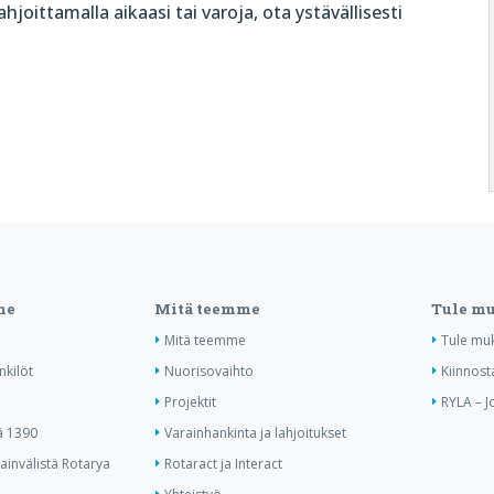
hjoittamalla aikaasi tai varoja, ota ystävällisesti
me
Mitä teemme
Tule m
Mitä teemme
Tule mu
nkilöt
Nuorisovaihto
Kiinnost
Projektit
RYLA – J
ä 1390
Varainhankinta ja lahjoitukset
invälistä Rotarya
Rotaract ja Interact