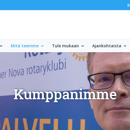
R
Mitä teemme
Tule mukaan
Ajankohtaista
Kumppanimme