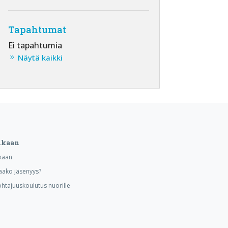
Tapahtumat
Ei tapahtumia
Näytä kaikki
ukaan
kaan
aako jäsenyys?
ohtajuuskoulutus nuorille