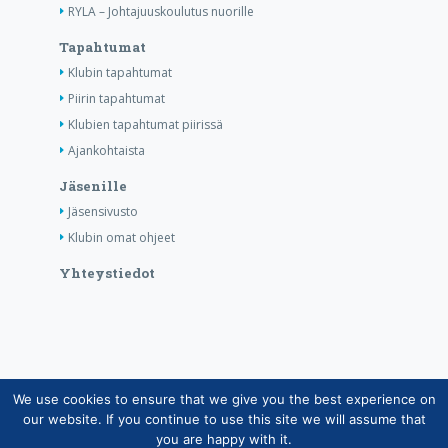
RYLA – Johtajuuskoulutus nuorille
Tapahtumat
Klubin tapahtumat
Piirin tapahtumat
Klubien tapahtumat piirissä
Ajankohtaista
Jäsenille
Jäsensivusto
Klubin omat ohjeet
Yhteystiedot
We use cookies to ensure that we give you the best experience on
Copyright © Suomen Rotarypalvelu ry 2026 |
our website. If you continue to use this site we will assume that
Jäsentietojärjestelmän tietosuojaseloste
|
Henkilötietojen
you are happy with it.