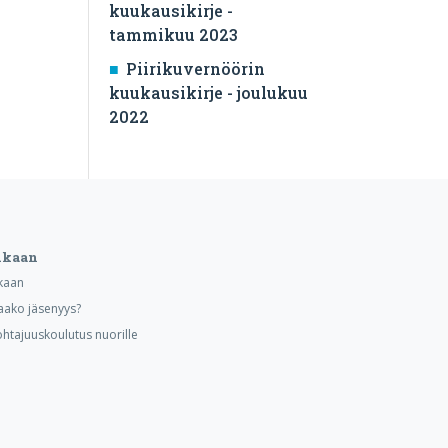
kuukausikirje -
tammikuu 2023
Piirikuvernöörin
kuukausikirje - joulukuu
2022
ukaan
kaan
aako jäsenyys?
ohtajuuskoulutus nuorille