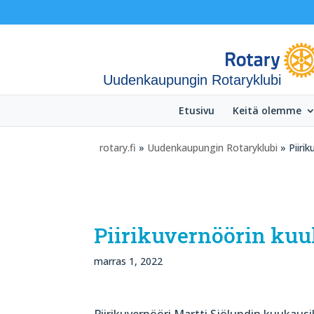
Uudenkaupungin Rotaryklubi
Etusivu
Keitä olemme
rotary.fi
»
Uudenkaupungin Rotaryklubi
» Piiri
Piirikuvernöörin kuu
marras 1, 2022
Piirikuvernööri Martti Sjölundin kuukausi