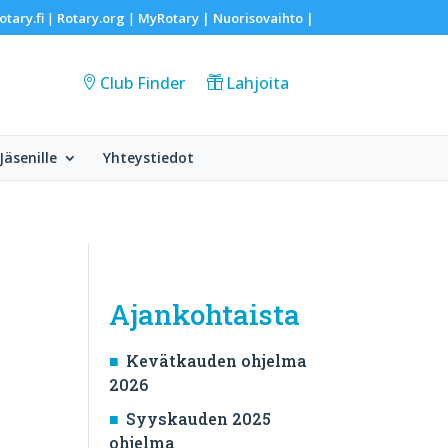
otary.fi
Rotary.org
MyRotary |
Nuorisovaihto
|
|
|
Club Finder
Lahjoita
Jäsenille
Yhteystiedot
Ajankohtaista
Kevätkauden ohjelma
2026
Syyskauden 2025
ohjelma