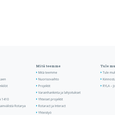
Mitä teemme
Tule m
Mitä teemme
Tule mu
kaen
Nuorisovaihto
Kiinnost
nkilöt
Projektit
RYLA – J
Varainhankinta ja lahjoitukset
ä 1410
Yhteiset projektit
invälistä Rotarya
Rotaract ja Interact
Yhteistyö