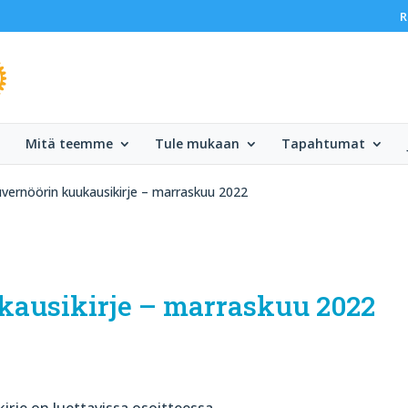
R
Mitä teemme
Tule mukaan
Tapahtumat
kuvernöörin kuukausikirje – marraskuu 2022
kausikirje – marraskuu 2022
kirje on luettavissa osoitteessa