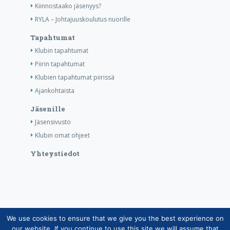
Kiinnostaako jäsenyys?
RYLA – Johtajuuskoulutus nuorille
Tapahtumat
Klubin tapahtumat
Piirin tapahtumat
Klubien tapahtumat piirissä
Ajankohtaista
Jäsenille
Jäsensivusto
Klubin omat ohjeet
Yhteystiedot
We use cookies to ensure that we give you the best experience on
Copyright © Suomen Rotarypalvelu ry 2026 |
our website. If you continue to use this site we will assume that