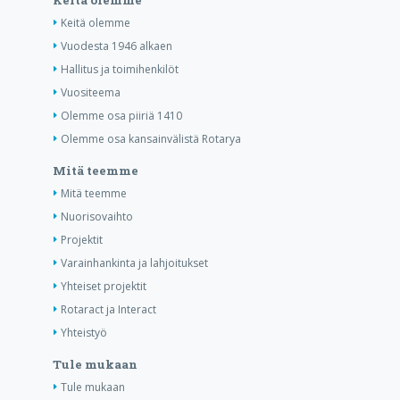
Keitä olemme
Keitä olemme
Vuodesta 1946 alkaen
Hallitus ja toimihenkilöt
Vuositeema
Olemme osa piiriä 1410
Olemme osa kansainvälistä Rotarya
Mitä teemme
Mitä teemme
Nuorisovaihto
Projektit
Varainhankinta ja lahjoitukset
Yhteiset projektit
Rotaract ja Interact
Yhteistyö
Tule mukaan
Tule mukaan