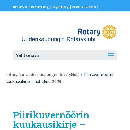
Rotary.fi
|
Rotary.org
|
MyRotary |
Nuorisovaihto
|
Uudenkaupungin Rotaryklubi
Valitse sivu
rotary.fi
»
Uudenkaupungin Rotaryklubi
» Piirikuvernöörin
kuukausikirje – huhtikuu 2023
Piirikuvernöörin
kuukausikirje –