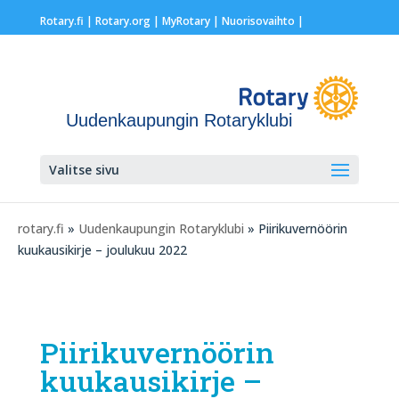
Rotary.fi
|
Rotary.org
|
MyRotary |
Nuorisovaihto
|
Uudenkaupungin Rotaryklubi
Valitse sivu
rotary.fi
»
Uudenkaupungin Rotaryklubi
» Piirikuvernöörin
kuukausikirje – joulukuu 2022
Piirikuvernöörin
kuukausikirje –