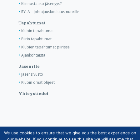
Kiinnostaako jäsenyys?
RYLA – Johtajuuskoulutus nuorille
Tapahtumat
Klubin tapahtumat
Piirin tapahtumat
Klubien tapahtumat piirissä
Ajankohtaista
Jäsenille
Jäsensivusto
Klubin omat ohjeet
Yhteystiedot
We use cookies to ensure that we give you the best experience on
Copyright © Suomen Rotarypalvelu ry 2026 |
our website. If you continue to use this site we will assume that