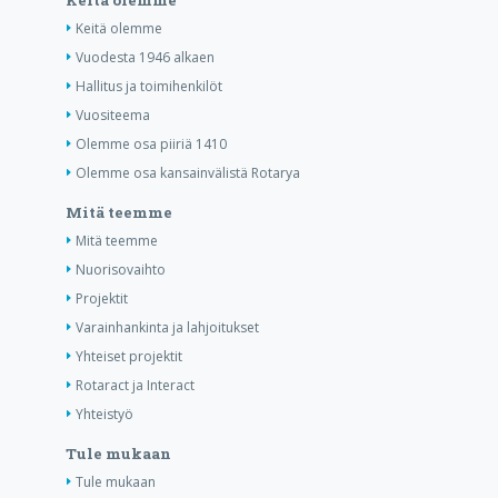
Keitä olemme
Keitä olemme
Vuodesta 1946 alkaen
Hallitus ja toimihenkilöt
Vuositeema
Olemme osa piiriä 1410
Olemme osa kansainvälistä Rotarya
Mitä teemme
Mitä teemme
Nuorisovaihto
Projektit
Varainhankinta ja lahjoitukset
Yhteiset projektit
Rotaract ja Interact
Yhteistyö
Tule mukaan
Tule mukaan