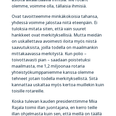
olemme, voimme olla, tällaisia ihmisiä.
Ovat tavoitteemme minkäkokoisia tahansa,
yhdessä voimme jalostaa niitä eteenpäin. Ei
tuloksia mitata siten, että vain suuret
hankkeet ovat merkityksellisiä. Mutta meidän
on uskallettava avoimesti iloita myös niistä
saavutuksista, joilla todella on maailmankin
mittakaavassa merkitystä. Kun polio –
toivottavasti pian – saadaan poistetuksi
maailmasta, me 1,2 miljoonaa rotaria
yhteistyökumppaniemme kanssa olemme
tehneet jotain todella merkityksellistä. Siitä
kannattaa uskaltaa myös kertoa muillekin kuin
toisille rotareille.
Koska tulevan kauden presidenttimme Miia
Rajala toimii illan juontajana, en kerro teille
illan ohjelmasta kuin sen, että meillä on täällä