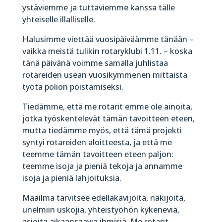
ystäviemme ja tuttaviemme kanssa tälle
yhteiselle illalliselle.
Halusimme viettää vuosipäiväämme tänään –
vaikka meistä tulikin rotaryklubi 1.11. – koska
tänä päivänä voimme samalla juhlistaa
rotareiden usean vuosikymmenen mittaista
työtä polion poistamiseksi.
Tiedämme, että me rotarit emme ole ainoita,
jotka työskentelevät tämän tavoitteen eteen,
mutta tiedämme myös, että tämä projekti
syntyi rotareiden aloitteesta, ja että me
teemme tämän tavoitteen eteen paljon:
teemme isoja ja pieniä tekoja ja annamme
isoja ja pieniä lahjoituksia.
Maailma tarvitsee edelläkävijöitä, näkijöitä,
unelmiin uskojia, yhteistyöhön kykeneviä,
asioita aikaansaavia ihmisiä. Me rotarit