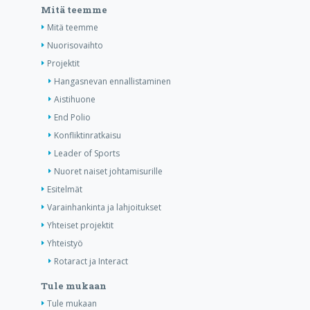
Mitä teemme
Mitä teemme
Nuorisovaihto
Projektit
Hangasnevan ennallistaminen
Aistihuone
End Polio
Konfliktinratkaisu
Leader of Sports
Nuoret naiset johtamisurille
Esitelmät
Varainhankinta ja lahjoitukset
Yhteiset projektit
Yhteistyö
Rotaract ja Interact
Tule mukaan
Tule mukaan