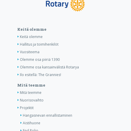
Keitä olemme
Keitä olemme
Hallitus ja toimihenkilöt
Vuositeema
Olemme osa piiriä 1390
Olemme osa kansainvälistä Rotarya
Ilo esitellä: The Grannies!
Mitä teemme
Mitä teemme
Nuorisovaihto
Projektit
Hangasnevan ennallistaminen
Aistihuone
End Polio