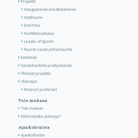
Projektit
Hangasnevan ennallistaminen
Aistihuone
End Polio
Konfliktinratkaisu
Leader of Sports
Nuoret naiset johtamisurille
Esitelmät
Varainhankinta ja lahjoitukset
Yhteiset projektit
Yhteistyö
Rotaract ja Interact
Tule mukaan
Tule mukaan
Kiinnostaako jäsenyys?
Ajankohtaista
Ajankohtaista