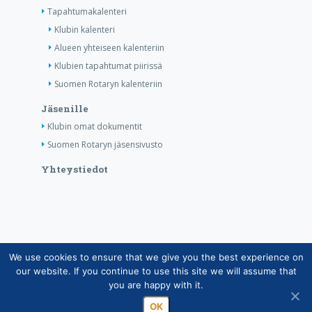
Tapahtumakalenteri
Klubin kalenteri
Alueen yhteiseen kalenteriin
Klubien tapahtumat piirissä
Suomen Rotaryn kalenteriin
Jäsenille
Klubin omat dokumentit
Suomen Rotaryn jäsensivusto
Yhteystiedot
We use cookies to ensure that we give you the best experience on
Copyright © Suomen Rotarypalvelu ry 2026 |
our website. If you continue to use this site we will assume that
Jäsentietojärjestelmän tietosuojaseloste
|
Henkilötietojen
you are happy with it.
käsittely Rotarytoiminnassa
OK